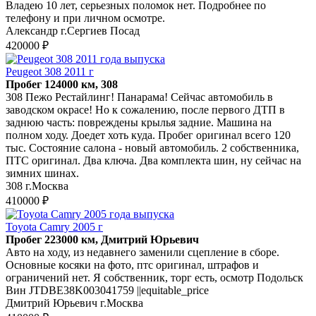
Владею 10 лет, серьезных поломок нет. Подробнее по
телефону и при личном осмотре.
Александр г.Сергиев Посад
420000 ₽
Peugeot 308 2011 г
Пробег 124000 км, 308
308 Пежо Рестайлинг! Панарама! Сейчас автомобиль в
заводском окрасе! Но к сожалению, после первого ДТП в
заднюю часть: повреждены крылья задние. Машина на
полном ходу. Доедет хоть куда. Пробег оригинал всего 120
тыс. Состояние салона - новый автомобиль. 2 собственника,
ПТС оригинал. Два ключа. Два комплекта шин, ну сейчас на
зимних шинах.
308 г.Москва
410000 ₽
Toyota Camry 2005 г
Пробег 223000 км, Дмитрий Юрьевич
Авто на ходу, из недавнего заменили сцепление в сборе.
Основные косяки на фото, птс оригинал, штрафов и
ограничений нет. Я собственник, торг есть, осмотр Подольск
Вин JTDBE38K003041759 ||equitable_price
Дмитрий Юрьевич г.Москва