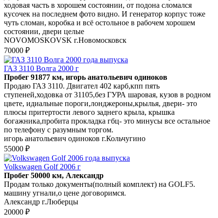
ходовая часть в хорошем состоянии, от подона сломался
кусочек на последнем фото видно. И генератор корпус тоже
чуть сломан, коробка и всё остольное в рабочем хорошем
состоянии, двери целые
NOVOMOSKOVSK г.Новомосковск
70000 ₽
ГАЗ 3110 Волга 2000 г
Пробег 91877 км, игорь анатольевич одиноков
Продаю ГАЗ 3110. Двигател 402 карб,кпп пять
ступеней,ходовка от 31105,без ГУРА шаровая, кузов в родном
цвете, идиальные пороги,лонджероны,крылья, двери- это
плюсы притертости левого заднего крыла, крышка
богажника,пробита прокладка гбц- это минусы все остальное
по телефону с разумным торгом.
игорь анатольевич одиноков г.Кольчугино
55000 ₽
Volkswagen Golf 2006 г
Пробег 50000 км, Александр
Продам только документы(полный комплект) на GOLF5.
машину угнали,о цене договоримся.
Александр г.Люберцы
20000 ₽