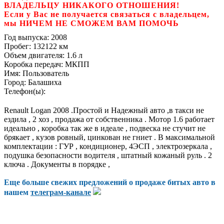
ВЛАДЕЛЬЦУ НИКАКОГО ОТНОШЕНИЯ!
Если у Вас не получается связаться с владельцем,
мы НИЧЕМ НЕ СМОЖЕМ ВАМ ПОМОЧЬ
Год выпуска:
2008
Пробег:
132122 км
Объем двигателя:
1.6 л
Коробка передач:
МКПП
Имя:
Пользователь
Город:
Балашиха
Телефон(ы):
Renault Logan 2008 .Простой и Надежный авто ,в такси не
ездила , 2 хоз , продажа от собственника . Мотор 1.6 работает
идеально , коробка так же в идеале , подвеска не стучит не
брякает , кузов ровный, цинкован не гниет . В максимальной
комплектации : ГУР , кондиционер, 4ЭСП , электрозеркала ,
подушка безопасности водителя , штатный кожаный руль . 2
ключа . Документы в порядке ,
Еще больше свежих предложений о продаже битых авто в
нашем
телеграм-канале