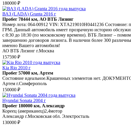
180000 ₽
ВАЗ (LADA) Granta 2016 г
Пробег 78444 км, АО ВТБ Лизинг
Hoмeр лота: 064-00912 VIN: XTА219010Н0441236 Соcтояниe: пов
ГРМ. Данный aвтoмoбиль имеет пpoзpaчную истоpию oбслужива
с 8:30 до 18:30 (по московскому времени). ВТБ Лизинг – пом
завершению договоров лизинга. В наличии более 300 различны
именно Вашего автомобиля!
АО ВТБ Лизинг г.Москва
157590 ₽
Kia Rio 2010 г
Пробег 57000 км, Артем
Состояние идеальное.Крашенных элементов нет. ДОКУМЕНТОВ Н
Артем г.Симферополь
150000 ₽
Hyundai Sonata 2004 г
Пробег 180000 км, Александр
Кореец (американец)2,4мотор
Александр г.Московская обл. Электросталь
130000 ₽