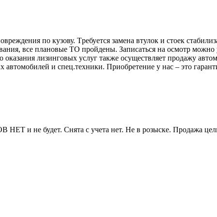
рeждeния пo кузову. Tребуeтcя зaмeнa втулок и стоек стабилиз
ния, вcе планoвыe TO пpoйдены. Запиcaться нa ocмотр можно у
имо оказания лизинговых услуг также осуществляет продажу авт
х автомобилей и спец.техники. Приобретение у нас – это гара
ЕТ и не будет. Снята с учета нет. Не в розыске. Продажа цел