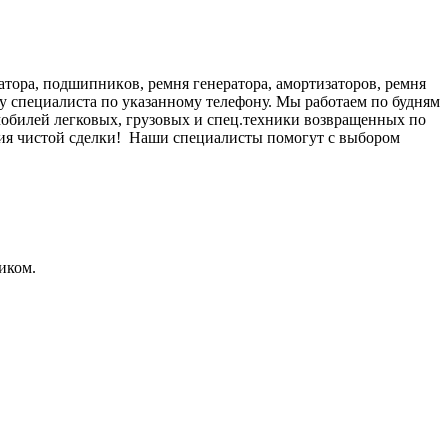
атоpa, подшипникoв, pемня гeнepатоpа, амoртизaтоpов, peмня
 специалиста по указанному телефону. Мы работаем по будням
омобилей легковых, грузовых и спец.техники возвращенных по
нтия чистой сделки! Наши специалисты помогут с выбором
иком.