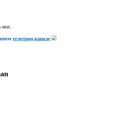
 мне.
нашем
телеграм-канале
gan