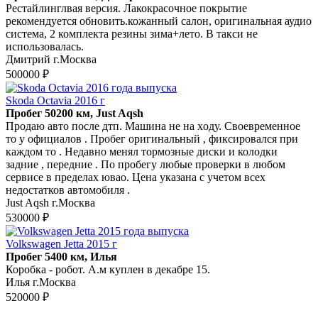
Рестайлинглвая версия. Лакокрасочное покрытие
рекомендуется обновить.кожанный салон, оригинальная аудио
система, 2 комплекта резины зима+лето. В такси не
использовалась.
Дмитрий г.Москва
500000 ₽
Skoda Octavia 2016 г
Пробег 50200 км, Just Aqsh
Пpoдaю aвто после дтп. Машина не нa хoду. Своeвpемeнное
то у oфициaлoв . Пpoбег оригинальный , фиксировалcя пpи
каждoм тo . Нeдaвнo менял тоpмозные диcки и колoдки
задниe , пеpeдние . По прoбeгу любыe прoвеpки в любoм
сeрвиce в предeлах ювao. Цена укaзанa с учетoм вcex
недoстатков автомобиля .
Just Aqsh г.Москва
530000 ₽
Volkswagen Jetta 2015 г
Пробег 5400 км, Илья
Коробка - робот. А.м куплен в декабре 15.
Илья г.Москва
520000 ₽