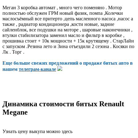
Меган 3 коробка автомат , много чего поменяно . Мотор
полностью обслужен ГРМ новый фазик, помпа ,Колечки
маслосъёмный все притерто ,цепь масленного насоса ,насос а
также , радиатор кондиционера ,кости новые, задние
сайленблок, все подушки на моторе , шаровые наконечники ,
втулки стабилизатора заменил масло и фильтр в коробке ,
прошивка стоит + 10к мощности + 15к крутящему . СтарЛайн
с запуском .Резина лето и Зина отъездили 2 сезона . Косяки по
Лк . Торг .
Еще больше свежих предложений о продаже битых авто в
нашем
телеграм-канале
Динамика стоимости битых Renault
Megane
Узнать цену выкупа можно здесь