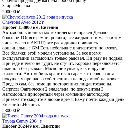
Срочно продаю друзья цена 500000 прошу.
Заир г.Москва
500000 ₽
Chevrolet Aveo 2012 г
Пробег 153000 км, Евгений
Автомобиль полностью технически исправен Делалось
большое ТО( все ремни, ролики, все жидкости и масла,в том
числе масло в АКПП) все расходники ставились
оригинальные GM Есть небольшие притертости по кузову.
Все болячки этой модели устранены. За все время
эксплуатации автомобиль только радовал. Ни разу не подвёл.
При езде ничего не гудит, не стучит. Коробка переключается
плавно и без рывков. Масло не кушает, как и другие
жидкости. Автомобиль хранится в гараже, с первого дня
покупке, у прошлого собственника на подземной парковке.
Продаю сам, без помощи посторонних лиц(автосалоны,
Carprice) Фактически 2 владельца, по документам 3
Автомобиль приобретали через компанию автоподбор.
Приезжайте сморите в любое время. Езжу почти каждый день
Евгений г.Ногинск
530000 ₽
Toyota Camry 2004 г
Пробег 262449 км, Дмитрий