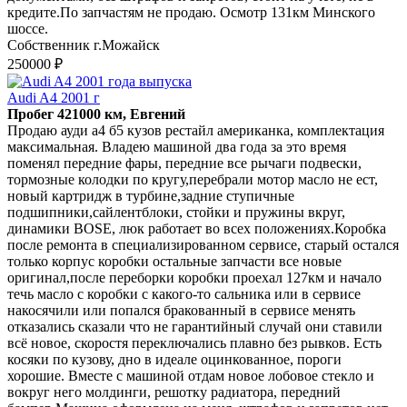
кредите.По запчастям не продаю. Осмотр 131км Минского
шоссе.
Собственник г.Можайск
250000 ₽
Audi A4 2001 г
Пробег 421000 км, Евгений
Продаю ауди а4 б5 кузов рестайл американка, комплектация
максимальная. Владею машиной два года за это время
поменял передние фары, передние все рычаги подвески,
тормозные колодки по кругу,перебрали мотор масло не ест,
новый картридж в турбине,задние ступичные
подшипники,сайлентблоки, стойки и пружины вкруг,
динамики BOSE, люк работает во всех положениях.Коробка
после ремонта в специализированном сервисе, старый остался
только корпус коробки остальные запчасти все новые
оригинал,после переборки коробки проехал 127км и начало
течь масло с коробки с какого-то сальника или в сервисе
накосячили или попался бракованный в сервисе менять
отказались сказали что не гарантийный случай они ставили
всё новое, скоростя переключались плавно без рывков. Есть
косяки по кузову, дно в идеале оцинкованное, пороги
хорошие. Вместе с машиной отдам новое лобовое стекло и
вокруг него молдинги, решотку радиатора, передний