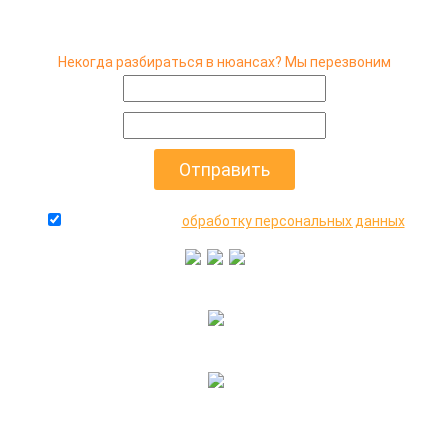
Некогда разбираться в нюансах? Мы перезвоним
даю согласие на
обработку персональных данных
+7(916)640-99-88
+7(495)545-47-05
2000-2026 © МосАвто - скупаем битые машины
иностранного и российского производства.