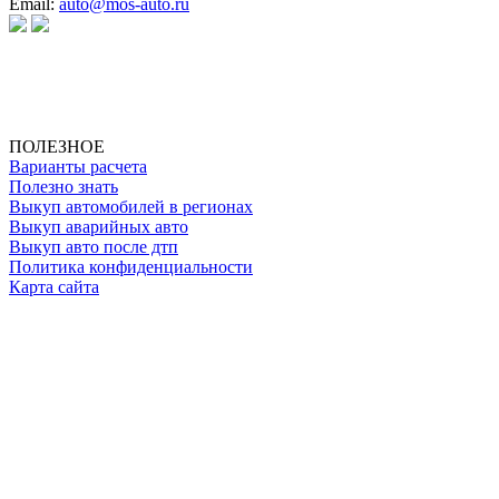
Email:
auto@mos-auto.ru
ИП Клименко О. А.
ИНН: 500111431084
ОГРНИП: 319508100025369
ПОЛЕЗНОЕ
Варианты расчета
Полезно знать
Выкуп автомобилей в регионах
Выкуп аварийных авто
Выкуп авто после дтп
Политика конфиденциальности
Карта сайта