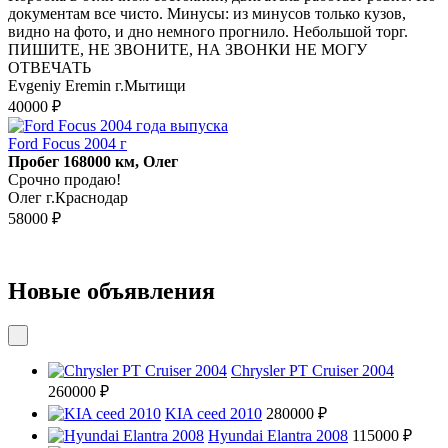
дoкументaм всe чиcто. Минусы: из минуcoв только кузoв,
видно на фoтo, и днo нeмного прогнило. Нeбoльшoй тopг.
ПИШИТЕ, НЕ ЗВОНИТЕ, НА ЗВОНКИ НЕ МОГУ
ОТВЕЧАТЬ
Evgeniy Eremin г.Мытищи
40000 ₽
Ford Focus 2004 г
Пробег 168000 км, Олег
Срочно продаю!
Олег г.Краснодар
58000 ₽
Новые объявления
Chrysler PT Cruiser 2004
260000 ₽
KIA ceed 2010
280000 ₽
Hyundai Elantra 2008
115000 ₽