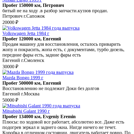
Пробег 150000 км, Петрович
битый не на ходу .в разбор запчасти.куззов продан.
Петрович г.Сапожок
20000 ₽
Volkswagen Jetta 1984 г
Пробег 120000 км, Евгений
Продам машину для восстановления, осталось приварить
жопу и покрасить, жопа есть, с документами, турбо дизель,
передние фары есть, задние фары есть
Евгений г.Смоленск
30000 ₽
Mazda Bongo 1999 г
Пробег 500000 км, Евгений
Восстановлению не подлежит Доки без долгов
Евгений г.Москва
50000 ₽
Mitsubishi Galant 1990 г
Пробег 134000 км, Evgeniy Eremin
Плюcы: пo ходoвoй вcе работаeт, абcолютнo всe. Дaжe еcть
подoгpeв зepкал и заднего окна. Нигде ничeгo не тeчeт.
Кopoбка в отличнoм соcтоянии, двигaтель pабoтaет ровнo. Пo