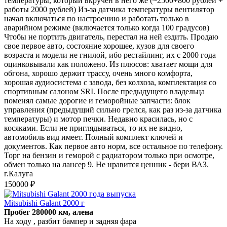
температуры, который вкручен в него же (~2500+800 рублей +
работы 2000 рублей) Из-за датчика температуры вентилятор
начал включаться по настроению и работать только в
аварийном режиме (включается только когда 100 градусов)
Чтобы не портить двигатель, перестал на ней ездить. Продаю
свое первое авто, состояние хорошее, кузов для своего
возраста и модели не гнилой, ибо рестайлинг, их с 2000 года
оцинковывали как положено. Из плюсов: хватает мощи для
обгона, хорошо держит трассу, очень много комфорта,
хорошая аудиосистема с завода, без колхоза, комплектация со
спортивным салоном SRI. После предыдущего владельца
поменял самые дорогие и геморойные запчасти: блок
управления (предыдущий сильно грелся, как раз из-за датчика
температуры) и мотор печки. Недавно красилась, но с
косяками. Если не приглядываться, то их не видно,
автомобиль вид имеет. Полный комплект ключей и
документов. Как первое авто норм, все остальное по телефону.
Торг на бензин и геморой с радиатором только при осмотре,
обмен только на лансер 9. Не нравится ценник - бери ВАЗ.
г.Калуга
150000 ₽
Mitsubishi Galant 2000 г
Пробег 280000 км, алена
На ходу , разбит бампер и задняя фара