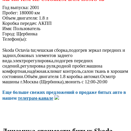
Год выпуска:
2001
Пробег:
180000 км
Объем двигателя:
1.8 л
Коробка передач:
АКПП
Имя:
Пользователь
Город:
Щербинка
Телефон(ы):
Skoda Octavia tur,чешская сборка,подогрев зеркал передних и
задних,боковых элементов заднего
вида.электрорегулировка,подогрев передних
сидений,регулировка руля,родной пробег.машина
комфортная,надёжная.климат контроль,салон ткань в хорошем
состоянии.Объём двигателя 1.8 коробка автомат.Осмотр
машины г.Москва (Щербинка),звонить с 12:00-20:00
Еще больше свежих предложений о продаже битых авто в
нашем
телеграм-канале
Динамика стоимости битых Skoda