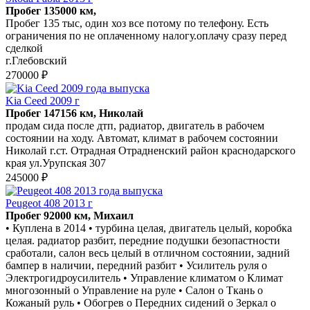
Пробег 135000 км,
Пробег 135 тыс, один хоз все потому по телефону. Есть
ограничения по не оплаченному налогу.оплачу сразу перед
сделкой
г.Глебовский
270000 ₽
Kia Ceed 2009 г
Пробег 147156 км, Николай
продам сида после дтп, радиатор, двигатель в рабочем
состоянии на ходу. Автомат, климат в рабочем состоянии
Николай г.ст. Отрадная Отрадненский район краснодарского
края ул.Урупская 307
245000 ₽
Peugeot 408 2013 г
Пробег 92000 км, Михаил
• Куплена в 2014 • турбина целая, двигатель целый, коробка
целая. радиатор разбит, передние подушки безопастности
сработали, салон весь целый в отличном состоянии, задний
бампер в наличии, передний разбит • Усилитель руля o
Электрогидроусилитель • Управление климатом o Климат
многозонный o Управление на руле • Салон o Ткань o
Кожаный руль • Обогрев o Передних сидений o Зеркал o