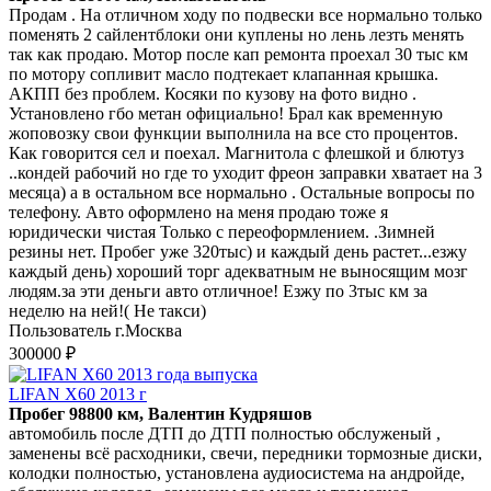
Продам . На отличном ходу по подвески все нормально только
поменять 2 сайлентблоки они куплены но лень лезть менять
так как продаю. Мотор после кап ремонта проехал 30 тыс км
по мотору сопливит масло подтекает клапанная крышка.
АКПП без проблем. Косяки по кузову на фото видно .
Установлено гбо метан официально! Брал как временную
жоповозку свои функции выполнила на все сто процентов.
Как говорится сел и поехал. Магнитола с флешкой и блютуз
..кондей рабочий но где то уходит фреон заправки хватает на 3
месяца) а в остальном все нормально . Остальные вопросы по
телефону. Авто оформлено на меня продаю тоже я
юридически чистая Только с переоформлением. .Зимней
резины нет. Пробег уже 320тыс) и каждый день растет...езжу
каждый день) хороший торг адекватным не выносящим мозг
людям.за эти деньги авто отличное! Езжу по 3тыс км за
неделю на ней!( Не такси)
Пользователь г.Москва
300000 ₽
LIFAN X60 2013 г
Пробег 98800 км, Валентин Кудряшов
автомобиль после ДТП до ДТП полностью обслуженый ,
заменены всё расходники, свечи, передники тормозные диски,
колодки полностью, установлена аудиосистема на андройде,