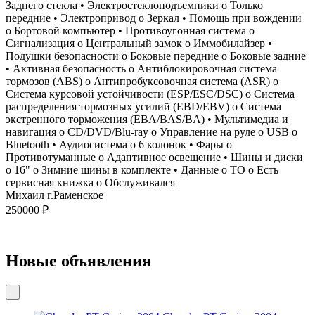
Заднего стекла • Электростеклоподъемники o Только
передние • Электропривод o Зеркал • Помощь при вождении
o Бортовой компьютер • Противоугонная система o
Сигнализация o Центральный замок o Иммобилайзер •
Подушки безопасности o Боковые передние o Боковые задние
• Активная безопасность o Антиблокировочная система
тормозов (ABS) o Антипробуксовочная система (ASR) o
Система курсовой устойчивости (ESP/ESC/DSC) o Система
распределения тормозных усилий (EBD/EBV) o Система
экстренного торможения (EBA/BAS/BA) • Мультимедиа и
навигация o CD/DVD/Blu-ray o Управление на руле o USB o
Bluetooth • Аудиосистема o 6 колонок • Фары o
Противотуманные o Адаптивное освещение • Шины и диски
o 16" o Зимние шины в комплекте • Данные о ТО o Есть
сервисная книжка o Обслуживался
Михаил г.Раменское
250000 ₽
Новые объявления