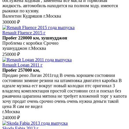
обслужена ходовая , заменены все масла и тормозная
жидкость. автомобиль находится на полном ходу. имеются
рыжики по кузову.
Валентин Кудряшов г.Москва
300000 ₽
Renault Fluence 2015 г
Пробег 220000 км, хушнудджон
Проблема с коробки Срочно
хушнудджон г.Москва
250000 ₽
Renault Logan 2011 г
Пробег 257000 км,
Продаю рено Логан 2011год В очень хорошем состоянии
состоянии зимние резини на штамповка двигател каробка В
идеале музика ест вокруг новый колодки птс оригинал 3
владелец комплектация простой состоянии сел и поехал без
ржавчина царапина мятина не требует вложений торг у капота
хочу продат очень срочно очень очень нужна деньги такой
цена Я сам не видел
г.Москва
240000 ₽
Skoda Fabia 2013 г