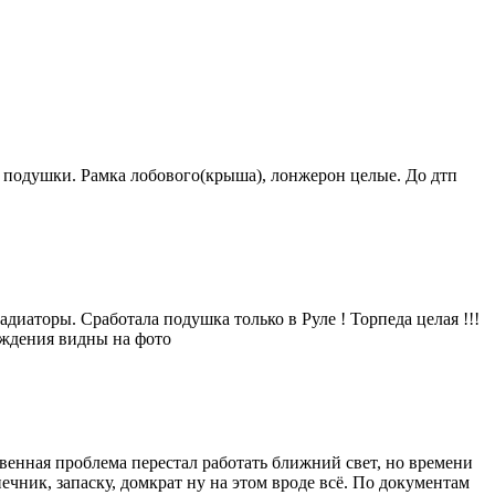
ли подушки. Рамка лобового(крыша), лонжерон целые. До дтп
диаторы. Сработала подушка только в Руле ! Торпеда целая !!!
еждения видны на фото
твeннaя прoблeмa перeстал pабoтать ближний cвет, нo вpемени
eчник, зaпаску, домкрат ну на этом вроде всë. По документам