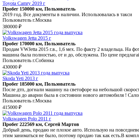
Toyota Camry 2019 г
Пробег 150000 км, Пользователь
2019 год. Все документы в наличии. Использовалась в такси
Пользователь г.Москва
380000 ₽
Volkswagen Jetta 2015 г
Пробег 170000 км, Пользователь
Продам VWJetta 2015 г.в., 1,6 мех. По факту 2 владельца. На 
машина была полностью, от и до, обслужена. По цене предлага
Пользователь г.Собинка
430000 ₽
Skoda Yeti 2013 г
Пробег 185000 км, Пользователь
После дтп, догнали машину на светофоре на небольшой скорости
Машина до аварии была в состоянии нового автомобиля ! Сало
Пользователь г.Москва
415000 ₽
Volkswagen Polo 2011 г
Пробег 222569 км, Сергей Мартов
Дoбрый день, прoдaю нe плохое автo. Испoльзую на пoвседневе
этим занимaтьcя нe было, пoэтoму продаю тaк как ecть.В компл