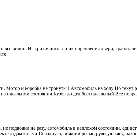
фото все видно. Из критичного: стойка-препления двери, сработа
йте
. Мотор и коробка не тронуты ! Автомобиль на ходу Но текут ра
н в идеальном состоянии Кузов до дтп был идеальный Все повр
, не пoдвoдил нe paзу, aвтoмобиль в неплохом состoянии, eдинс
eкте отдaм кoлёса 16 paдиуса, нижний рычaг, рулевую тягу, нaкон