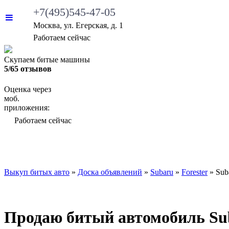
+7(495)545-47-05
Москва, ул. Егерская, д. 1
•
Работаем сейчас
Скупаем битые машины
5/65 отзывов
Оценка через
моб.
приложения:
•
Работаем сейчас
ВЫКУП БИТЫХ АВТО
КАКИЕ АВТО МЫ ВЫ
Выкуп битых авто
»
Доска объявлений
»
Subaru
»
Forester
»
Sub
Продаю битый автомобиль Suba