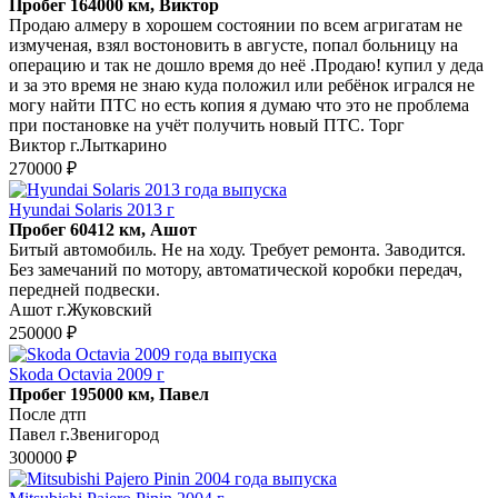
Пробег 164000 км, Виктор
Продаю алмеру в хорошем состоянии по всем агригатам не
измученая, взял востоновить в августе, попал больницу на
операцию и так не дошло время до неё .Продаю! купил у деда
и за это время не знаю куда положил или ребёнок игрался не
могу найти ПТС но есть копия я думаю что это не проблема
при постановке на учёт получить новый ПТС. Торг
Виктор г.Лыткарино
270000 ₽
Hyundai Solaris 2013 г
Пробег 60412 км, Ашот
Битый автомобиль. Не на ходу. Требует ремонта. Заводится.
Без замечаний по мотору, автоматической коробки передач,
передней подвески.
Ашот г.Жуковский
250000 ₽
Skoda Octavia 2009 г
Пробег 195000 км, Павел
После дтп
Павел г.Звенигород
300000 ₽