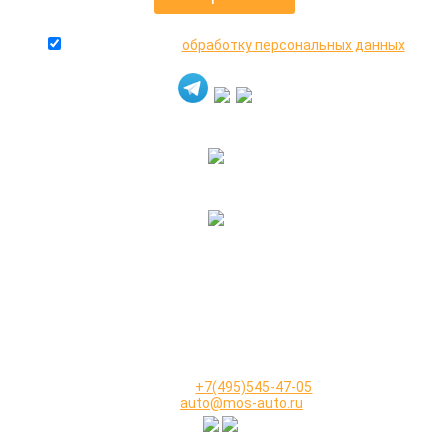
даю согласие на
обработку персональных данных
+7(916)640-99-88
+7(495)545-47-05
2000-2026 © МосАвто - скупаем битые машины
иностранного и российского производства.
КОНТАКТЫ
Телефон:
+7(495)545-47-05
Email:
auto@mos-auto.ru