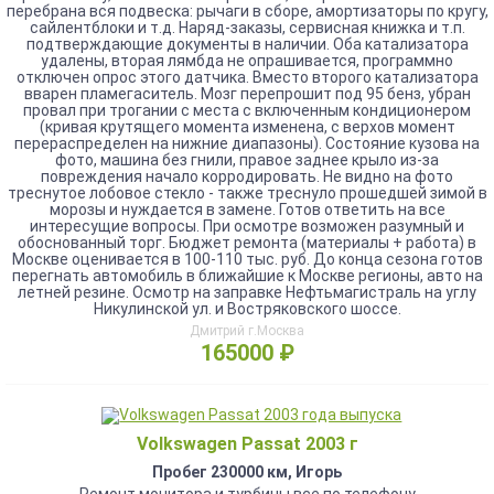
перебрана вся подвеска: рычаги в сборе, амортизаторы по кругу,
сайлентблоки и т.д. Наряд-заказы, сервисная книжка и т.п.
подтверждающие документы в наличии. Оба катализатора
удалены, вторая лямбда не опрашивается, программно
отключен опрос этого датчика. Вместо второго катализатора
вварен пламегаситель. Мозг перепрошит под 95 бенз, убран
провал при трогании с места с включенным кондиционером
(кривая крутящего момента изменена, с верхов момент
перераспределен на нижние диапазоны). Состояние кузова на
фото, машина без гнили, правое заднее крыло из-за
повреждения начало корродировать. Не видно на фото
треснутое лобовое стекло - также треснуло прошедшей зимой в
морозы и нуждается в замене. Готов ответить на все
интересущие вопросы. При осмотре возможен разумный и
обоснованный торг. Бюджет ремонта (материалы + работа) в
Москве оценивается в 100-110 тыс. руб. До конца сезона готов
перегнать автомобиль в ближайшие к Москве регионы, авто на
летней резине. Осмотр на заправке Нефтьмагистраль на углу
Никулинской ул. и Востряковского шоссе.
Дмитрий г.Москва
165000 ₽
Volkswagen Passat 2003 г
Пробег 230000 км, Игорь