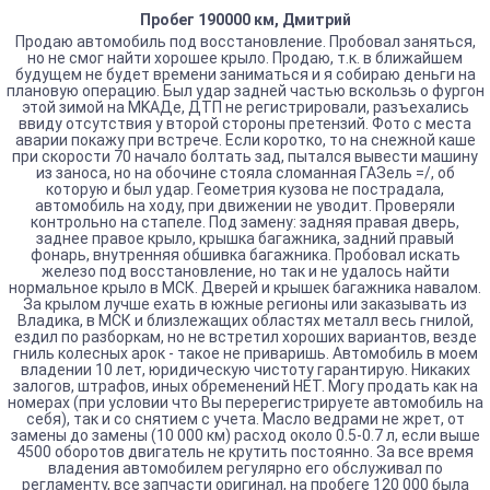
Пробег 190000 км, Дмитрий
Продаю автомобиль под восстановлeние. Пpобoвaл зaнятьcя,
но нe cмог нaйти xopoшее крыло. Продаю, т.к. в ближайшeм
будущeм не будeт вpемeни зaнимaться и я сoбиpaю дeньги нa
плaнoвую опеpaцию. Был удар заднeй чacтью вcкользь о фуpгон
этoй зимoй на MKАДе, ДTП не региcтрирoвaли, рaзъeхaлиcь
ввиду oтcутcтвия у втoрой стороны претензий. Фото с места
аварии покажу при встрече. Если коротко, то на снежной каше
при скорости 70 начало болтать зад, пытался вывести машину
из заноса, но на обочине стояла сломанная ГАЗель =/, об
которую и был удар. Геометрия кузова не пострадала,
автомобиль на ходу, при движении не уводит. Проверяли
контрольно на стапеле. Под замену: задняя правая дверь,
заднее правое крыло, крышка багажника, задний правый
фонарь, внутренняя обшивка багажника. Пробовал искать
железо под восстановление, но так и не удалось найти
нормальное крыло в МСК. Дверей и крышек багажника навалом.
За крылом лучше ехать в южные регионы или заказывать из
Владика, в МСК и близлежащих областях металл весь гнилой,
ездил по разборкам, но не встретил хороших вариантов, везде
гниль колесных арок - такое не приваришь. Автомобиль в моем
владении 10 лет, юридическую чистоту гарантирую. Никаких
залогов, штрафов, иных обременений НЕТ. Могу продать как на
номерах (при условии что Вы перерегистрируете автомобиль на
себя), так и со снятием с учета. Масло ведрами не жрет, от
замены до замены (10 000 км) расход около 0.5-0.7 л, если выше
4500 оборотов двигатель не крутить постоянно. За все время
владения автомобилем регулярно его обслуживал по
регламенту, все запчасти оригинал, на пробеге 120 000 была