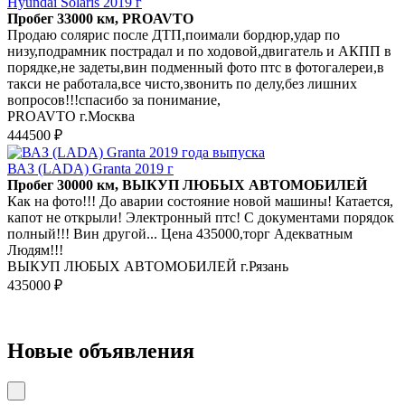
Hyundai Solaris 2019 г
Пробег 33000 км, PROAVTO
Продаю солярис после ДТП,поимали бордюр,удар по
низу,подрамник пострадал и по ходовой,двигатель и АКПП в
порядке,не задеты,вин подменный фото птс в фотогалереи,в
такси не работала,все чисто,звонить по делу,без лишних
вопросов!!!спасибо за понимание,
PROAVTO г.Москва
444500 ₽
ВАЗ (LADA) Granta 2019 г
Пробег 30000 км, ВЫКУП ЛЮБЫХ АВТОМОБИЛЕЙ
Как на фото!!! До аварии состояние новой машины! Катается,
капот не открыли! Электронный птс! С документами порядок
полный!!! Вин другой... Цена 435000,торг Адекватным
Людям!!!
ВЫКУП ЛЮБЫХ АВТОМОБИЛЕЙ г.Рязань
435000 ₽
Новые объявления