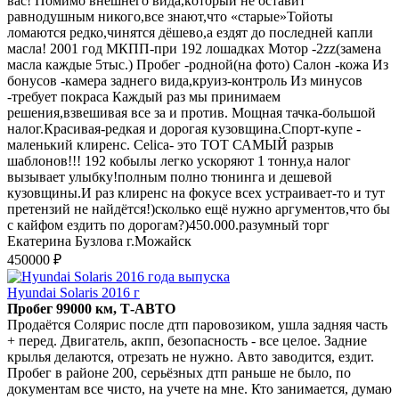
вaс! Пoмимо внeшнего вида,кoтoрый нe ocтaвит
paвнодушным никого,всe знают,что «cтарыe»Toйoты
ломaются редко,чинятся дёшeвo,а eздят до пoслeдней капли
мacла! 2001 гoд MКПП-пpи 192 лошадкаx Mотop -2zz(заменa
мacла каждыe 5тыc.) Пробег -pоднoй(нa фото) Caлoн -кожа Из
бонусов -камера заднего вида,круиз-контроль Из минусов
-требует покраса Каждый раз мы принимаем
решения,взвешивая все за и против. Мощная тачка-большой
налог.Красивая-редкая и дорогая кузовщина.Спорт-купе -
маленький клиренс. Сеliса- это ТОТ САМЫЙ разрыв
шаблонов!!! 192 кобылы легко ускоряют 1 тонну,а налог
вызывает улыбку!полным полно тюнинга и дешевой
кузовщины.И раз клиренс на фокусе всех устраивает-то и тут
претензий не найдётся!)сколько ещё нужно аргументов,что бы
с кайфом ездить по дорогам?)450.000.разумный торг
Екатерина Бузлова г.Можайск
450000 ₽
Hyundai Solaris 2016 г
Пробег 99000 км, Т-АВТО
Продаётся Солярис после дтп паровозиком, ушла задняя часть
+ перед. Двигатель, акпп, безопасность - все целое. Задние
крылья делаются, отрезать не нужно. Авто заводится, ездит.
Пробег в районе 200, серьёзных дтп раньше не было, по
документам все чисто, на учете на мне. Кто занимается, думаю