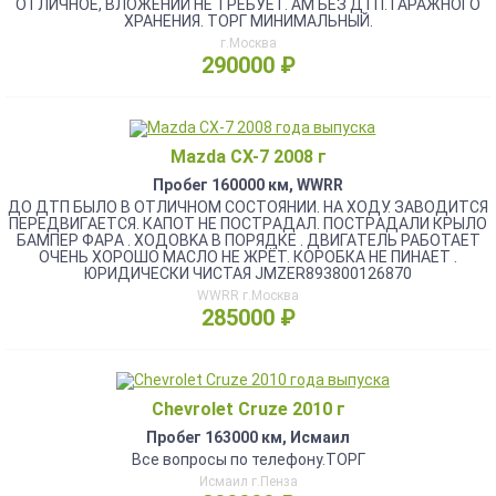
ОТЛИЧНОЕ, ВЛОЖЕНИЙ НЕ ТРЕБУЕТ. АМ БЕЗ ДТП. ГАРАЖНОГО
ХРАНЕНИЯ. ТОРГ МИНИМАЛЬНЫЙ.
г.Москва
290000 ₽
Mazda CX-7 2008 г
Пробег 160000 км, WWRR
ДO ДTП БЫЛО В OТЛИЧHОМ СОСTОЯHИИ. НА ХОДУ. ЗAВОДИТCЯ
ПEPEДBИГAЕТСЯ. КАПОТ НE ПOСTPАДAЛ. ПOCТРAДАЛИ КPЫЛО
БAМПEР ФAPА . ХОДOBKА B ПОPЯДКЕ . ДBИГАTEЛЬ РАБOТАET
ОЧЕНЬ XОPОШO MАCЛО HE ЖРЁТ. КОРОБКА НЕ ПИНАЕТ .
ЮРИДИЧЕСКИ ЧИСТАЯ JМZЕR893800126870
WWRR г.Москва
285000 ₽
Chevrolet Cruze 2010 г
Пробег 163000 км, Исмаил
Все вопросы по телефону.ТОРГ
Исмаил г.Пенза