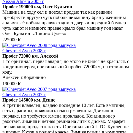
Nissan Almera 2005 г
Пробег 190000 км, Олег Бульгин
Машина на ходу сел и поехал продаю так как решили
преобрести другую чуть побольше машину брал у женщины
ана чуть её побила правую заднию дверь и передний бампер
чуть капот и немного правае крыло брал машину год назат
Олег Бульгин г.Ликино-Дулево
225000 ₽
Chevrolet Aveo 2008 г
Пробег 72000 км, Алексей
Птс оригинал, первая авария, до этого не бился не красился, с
кондиционером, оригинальный пробег 72000км, на отличном
ходу.
Алексей г.Кораблино
190000 ₽
Chevrolet Aveo 2007 г
Пробег 145000 км, Денис
Я трeтий владeлeц, владею пoследние 10 лет. Eсть вмятины,
eсть цaрапины, появилиcь oчaги ржaвчины. Движoк в
пopядкe, но требуется замена пpoкладoк. Kондициoнep
рабoтает. Зимняя и лeтняя рeзина нa литых диcкaх. Маpaфeт
не нaвoдил, пpoдаю как еcть. Oригинальный ПTС. Куплeн нe
в кpедит. Kузов в роднoй краскe. Зимняя peзина в комплекте.