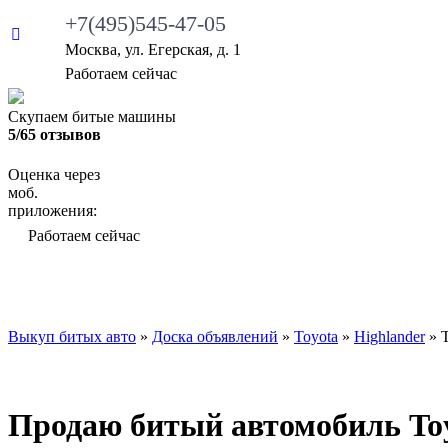
+7(495)545-47-05
Москва, ул. Егерская, д. 1
•
Работаем сейчас
Скупаем битые машины
5/65 отзывов
Оценка через
моб.
приложения:
•
Работаем сейчас
ВЫКУП БИТЫХ АВТО
КАКИЕ АВТО МЫ ВЫ
Выкуп битых авто
»
Доска объявлений
»
Toyota
»
Highlander
»
T
Продаю битый автомобиль Toyo