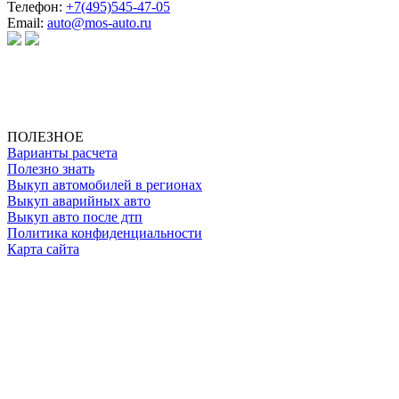
Телефон:
+7(495)545-47-05
Email:
auto@mos-auto.ru
ИП Клименко О. А.
ИНН: 500111431084
ОГРНИП: 319508100025369
ПОЛЕЗНОЕ
Варианты расчета
Полезно знать
Выкуп автомобилей в регионах
Выкуп аварийных авто
Выкуп авто после дтп
Политика конфиденциальности
Карта сайта