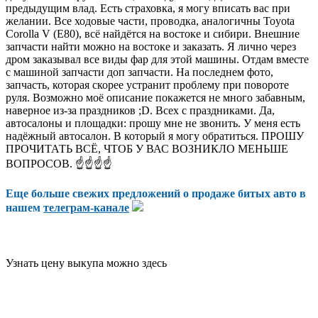
предыдущим влад. Есть страховка, я могу вписать вас при
желании. Все ходовые части, проводка, аналогичны Toyota
Corolla V (E80), всё найдётся на востоке и сибири. Внешние
запчасти найти можно на востоке и заказать. Я лично через
дром заказывал все виды фар для этой машины. Отдам вместе
с машиной запчасти доп запчасти. На последнем фото,
запчасть, которая скорее устранит проблему при повороте
руля. Возможно моё описание покажется не много забавным,
наверное из-за праздников ;D. Всех с праздниками. Да,
автосалоны и площадки: прошу мне не звонить. У меня есть
надёжный автосалон. В который я могу обратиться. ПРОШУ
ПРОЧИТАТЬ ВСЁ, ЧТОБ У ВАС ВОЗНИКЛО МЕНЬШЕ
ВОПРОСОВ. ☝☝☝☝
Еще больше свежих предложений о продаже битых авто в
нашем
телеграм-канале
Узнать цену выкупа можно здесь