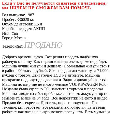
Если у Вас не получается связаться с владельцем,
мы НИЧЕМ НЕ СМОЖЕМ ВАМ ПОМОЧЬ
Год выпуска:
1987
Пробег:
336020 км
Объем двигателя:
1.5 л
Коробка передач:
АКПП
Имя:
Yan
Город:
Москва
ПРОДАНО
Телефон(ы):
Доброго времени суток. Вот решил продать надёжную
рабочую машину. Как первая машина очень да же подойдет.
Машина лучше жигули и дешевле. Нормальная жигули стоит
в районе 90 тысяч рублей. Я же предлагаю машину за 71.999
рублей с торгом, двигателем 1.5 л на автомате. Машина
прекрасно подойдет для доставки. Задний диван убирается.
Машина по ширине не много меньше VOLKSWAGEN Polo.
Не давно было сделано ТО, заменены тормоза и подвеска.
Машина заводиться без проблем,если только аккумулятор не
замёрзнет. Машине 34 года. Все недостатки на фото и видео.
Продаю без секретов. Дно есть, пороги подустали. По
технике: кпп работает, все режимы включаются, двигатель
работает как часы на видео можете послушать. Есть музыка и