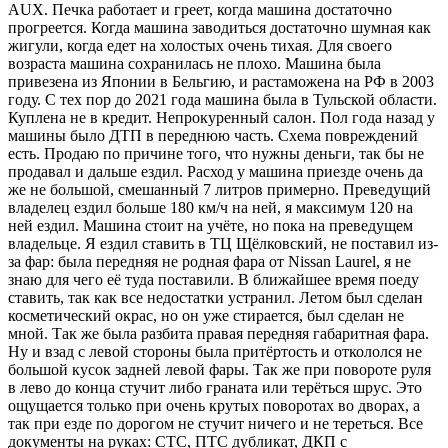
AUX. Печка работает и греет, когда машина достаточно
прогреется. Когда машина заводиться достаточно шумная как
жигули, когда едет на холостых очень тихая. Для своего
возраста машина сохранилась не плохо. Машина была
привезена из Японии в Бельгию, и растаможена на РФ в 2003
году. С тех пор до 2021 года машина была в Тульской области.
Куплена не в кредит. Непрокуренный салон. Пол года назад у
машины было ДТП в переднюю часть. Схема повреждений
есть. Продаю по причине того, что нужны деньги, так бы не
продавал и дальше ездил. Расход у машина приезде очень да
же не большой, смешанный 7 литров примерно. Преведущий
владелец ездил больше 180 км/ч на ней, я максимум 120 на
ней ездил. Машина стоит на учёте, но пока на преведущем
владельце. Я ездил ставить в ТЦ Щёлковский, не поставил из-
за фар: была передняя не родная фара от Nissan Laurel, я не
знаю для чего её туда поставили. В ближайшее время поеду
ставить, так как все недостатки устранил. Летом был сделан
косметический окрас, но он уже стирается, был сделан не
мной. Так же была разбита правая передняя габаритная фара.
Ну и взад с левой стороны была притёртость и откололся не
большой кусок задней левой фары. Так же при повороте руля
в лево до конца стучит либо граната или терёться шрус. Это
ощущается только при очень крутых поворотах во дворах, а
так при езде по дорогом не стучит ничего и не тереться. Все
документы на руках: СТС, ПТС дубликат, ДКП с