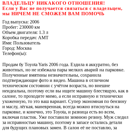
ВЛАДЕЛЬЦУ НИКАКОГО ОТНОШЕНИЯ!
Если у Вас не получается связаться с владельцем,
мы НИЧЕМ НЕ СМОЖЕМ ВАМ ПОМОЧЬ
Год выпуска:
2006
Пробег:
230000 км
Объем двигателя:
1.3 л
Коробка передач:
AMT
Имя:
Пользователь
Город:
Москва
Телефон(ы):
Продам бу Toyota Yaris 2006 года. Ездила я аккуратно, без
животных, но не избежала пары мелких аварий на парковке.
Полученные вмятины незначительны, сохранила
подтверждающие фото и видео. Машина в отличном
техническом состоянии с учётом возраста, но внешне
неидеальна, поэтому если вы ищите машину блестящую, как в
салоне, то проходите мимо, а если исправную и технически
ухоженную, то это ваш вариант. Супер экономная по бензину
и маслу, лёгкая, маневренная, всегда можно втиснуться на
парковке, и конечно, это Toyota, и разница есть во всем,
включая пластик. Уже поставили зимнюю резину. Муж следил
за исправностью машину, поэтому в запасе остались детали
для будущих плановых замен. В салон её не поставлю, за