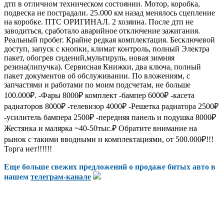
дтп в отличном техническом состоянии. Мотор, коробка,
подвеска не пострадали. 25.000 км назад менялось сцепление
на коробке. ПТС ОРИГИНАЛ. 2 хозяина. После дтп не
заводиться, сработало аварийное отключение зажигания.
Реальный пробег. Крайне редкая комплектация. Бесключевой
доступ, запуск с кнопки, климат контроль, полный Электра
пакет, обогрев сидений,мультируль, новая зимняя
резина(липучка). Сервисная Книжки, два ключа, полный
пакет документов об обслуживании. По вложениям, с
запчастями и работами по моим подсчетам, не больше
100.000₽. -Фары 8000₽ комплект -бампер 6000₽ -касета
радиаторов 8000₽ -телевизор 4000₽ -Решетка радиатора 2500₽
-усилитель бампера 2500₽ -передняя панель и подушка 8000₽
Жестянка и малярка ~40-50тыс.₽ Обратите внимание на
рынок с такими вводными и комплектациями, от 500.000₽!!!
Торга нет!!!!!!
Еще больше свежих предложений о продаже битых авто в
нашем
телеграм-канале