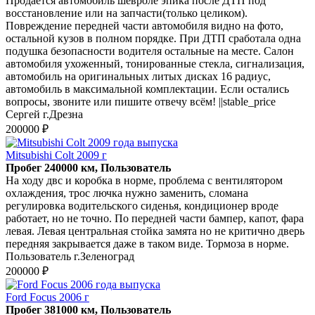
Продаётся автомобиль шевроле эпика после ДТП под
восстановление или на запчасти(только целиком).
Повреждение передней части автомобиля видно на фото,
остальной кузов в полном порядке. При ДТП сработала одна
подушка безопасности водителя остальные на месте. Салон
автомобиля ухоженный, тонированные стекла, сигнализация,
автомобиль на оригинальных литых дисках 16 радиус,
автомобиль в максимальной комплектации. Если остались
вопросы, звоните или пишите отвечу всём! ||stable_price
Сергей г.Дрезна
200000 ₽
Mitsubishi Colt 2009 г
Пробег 240000 км, Пользователь
На ходу двс и коробка в норме, проблема с вентилятором
охлаждения, трос лючка нужно заменить, сломана
регулировка водительского сиденья, кондиционер вроде
работает, но не точно. По передней части бампер, капот, фара
левая. Левая центральная стойка замята но не критично дверь
передняя закрывается даже в таком виде. Тормоза в норме.
Пользователь г.Зеленоград
200000 ₽
Ford Focus 2006 г
Пробег 381000 км, Пользователь