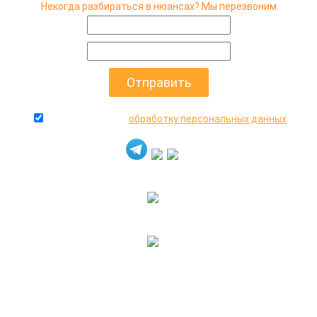
Некогда разбираться в нюансах? Мы перезвоним
даю согласие на
обработку персональных данных
+7(916)640-99-88
+7(495)545-47-05
2000-2026 © МосАвто - скупаем битые машины
иностранного и российского производства.