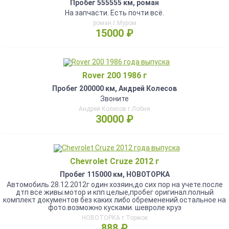
Пробег 555555 км, роман
На запчасти. Есть почти всë.
роман г.Муром
15000 ₽
Rover 200 1986 г
Пробег 200000 км, Андрей Колесов
Звоните
Андрей Колесов г.Лобня
30000 ₽
Chevrolet Cruze 2012 г
Пробег 115000 км, НОВОТОРКА
Автомобиль 28.12.2012г один хозяин,до сих пор на учете.после
дтп все живы.мотор и кпп целые,пробег оригинал.полный
комплект документов без каких либо обременений.остальное на
фото.возможно кусками. шевроле круз
НОВОТОРКА г.Торжок
888 ₽