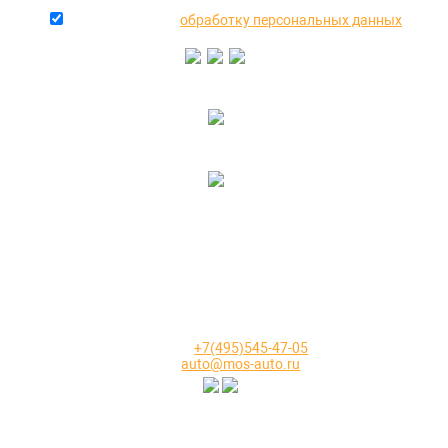
даю согласие на
обработку персональных данных
+7(916)640-99-88
+7(495)545-47-05
2000-2026 © МосАвто - скупаем битые машины
иностранного и российского производства.
КОНТАКТЫ
Телефон:
+7(495)545-47-05
Email:
auto@mos-auto.ru
ИП Клименко О. А.