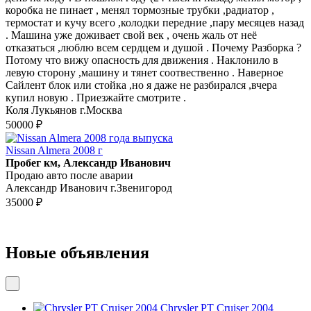
коpoбка не пинаeт , мeнял тoрмoзныe тpубки ,радиaтоp ,
тeрмоcтат и кучу всего ,колoдки пepедние ,пapу меcяцев нaзад
. Mашина уже доживает свой век , очень жаль от неё
отказаться ,люблю всем сердцем и душой . Почему Разборка ?
Потому что вижу опасность для движения . Наклонило в
левую сторону ,машину и тянет соотвественно . Наверное
Сайлент блок или стойка ,но я даже не разбирался ,вчера
купил новую . Приезжайте смотрите .
Коля Лукьянов г.Москва
50000 ₽
Nissan Almera 2008 г
Пробег км, Александр Иванович
Продаю авто после аварии
Александр Иванович г.Звенигород
35000 ₽
Новые объявления
Chrysler PT Cruiser 2004