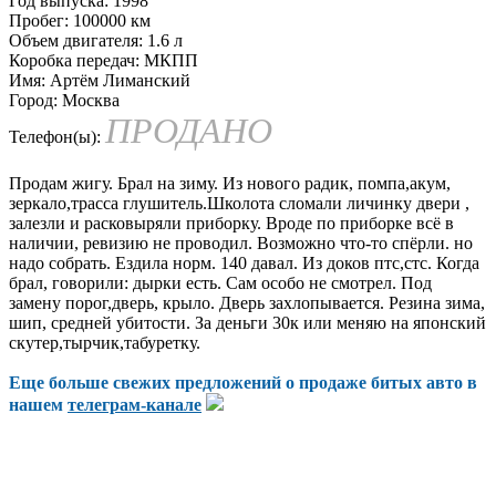
Год выпуска:
1998
Пробег:
100000 км
Объем двигателя:
1.6 л
Коробка передач:
МКПП
Имя:
Артём Лиманский
Город:
Москва
ПРОДАНО
Телефон(ы):
Продам жигу. Брал на зиму. Из нового радик, помпа,акум,
зеркало,трасса глушитель.Школота сломали личинку двери ,
залезли и расковыряли приборку. Вроде по приборке всё в
наличии, ревизию не проводил. Возможно что-то спёрли. но
надо собрать. Ездила норм. 140 давал. Из доков птс,стс. Когда
брал, говорили: дырки есть. Сам особо не смотрел. Под
замену порог,дверь, крыло. Дверь захлопывается. Резина зима,
шип, средней убитости. За деньги 30к или меняю на японский
скутер,тырчик,табуретку.
Еще больше свежих предложений о продаже битых авто в
нашем
телеграм-канале