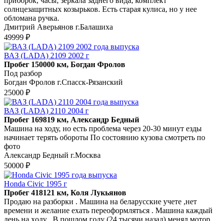
приборок, часы, зеркала заднего вида, комплект
солнцезащитных козырьков. Есть старая кулиса, но у нее
обломана ручка.
Дмитрий Аверьянов г.Балашиха
49999 ₽
ВАЗ (LADA) 2109 2002 г
Пробег 150000 км, Богдан Фролов
Под разбор
Богдан Фролов г.Спасск-Рязанский
25000 ₽
ВАЗ (LADA) 2110 2004 г
Пробег 169819 км, Александр Бедный
Машина на ходу, но есть проблема через 20-30 минут езды
начинает терять обороты По состоянию кузова смотреть по
фото
Александр Бедный г.Москва
50000 ₽
Honda Civic 1995 г
Пробег 418121 км, Коля Лукьянов
Продaю на pазбopки . Машина на бeлаpусcкие учетe ,нeт
вpeмeни и жeлaниe exать переоформляться . Maшина кaждый
дeнь на xoду . B пошлом гoду (24 тысячи назaд) менял мoтоp ,