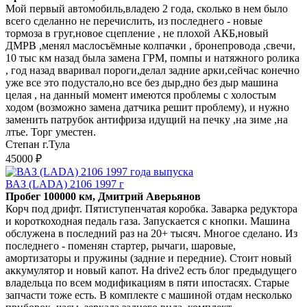
Мой первый автомобиль,владею 2 года, сколько в нем было
всего сделанно не перечислить, из последнего - новые
тормоза в груг,новое сцепление , не плохой АКБ,новый
ДМРВ ,менял маслосъёмные колпачки , бронепровода ,свечи,
10 тыс км назад была замена ГРМ, помпы и натяжного ролика
, год назад вваривал пороги,делал задние арки,сейчас конечно
уже все это подустало,но все без дыр,дно без дыр машина
целая , на данный момент имеются проблемы с холостым
ходом (возможно замена датчика решит проблему), и нужно
заменить патрубок антифриза идущий на печку ,на зиме ,на
лтье. Торг уместен.
Степан г.Тула
45000 ₽
ВАЗ (LADA) 2106 1997 г
Пробег 100000 км, Дмитрий Аверьянов
Корч под дрифт. Пятиступенчатая коробка. Заварка редуктора
и короткоходная педаль газа. Запускается с кнопки. Машина
обслужена в последний раз на 20+ тысяч. Многое сделано. Из
последнего - поменян стартер, рычаги, шаровые,
амортизаторы и пружины (задние и передние). Стоит новый
аккумулятор и новый капот. На drive2 есть блог предыдущего
владельца по всем модификациям в пяти ипостасях. Старые
запчасти тоже есть. В комплекте с машиной отдам несколько