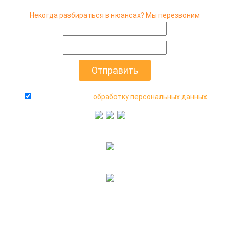
Некогда разбираться в нюансах? Мы перезвоним
даю согласие на
обработку персональных данных
+7(916)640-99-88
+7(495)545-47-05
2000-2026 © МосАвто - скупаем битые машины
иностранного и российского производства.