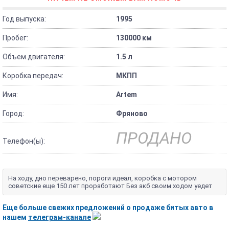
Год выпуска:
1995
Пробег:
130000 км
Объем двигателя:
1.5 л
Коробка передач:
МКПП
Имя:
Artem
Город:
Фряново
ПРОДАНО
Телефон(ы):
На ходу, дно переварено, пороги идеал, коробка с мотором
советские еще 150 лет проработают Без акб своим ходом уедет
Еще больше свежих предложений о продаже битых авто в
нашем
телеграм-канале