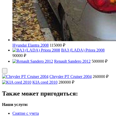
Hyundai Elantra 2008
115000 ₽
ВАЗ (LADA) Priora 2008
90000 ₽
Renault Sandero 2012
500000 ₽
Chrysler PT Cruiser 2004
260000 ₽
KIA ceed 2010
280000 ₽
Также может пригодиться:
Наши услуги:
Снятие с учета