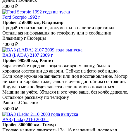
Денис г.Обнинск
30000 ₽
Ford Scorpio 1992 г
Пробег 250000 км, Владимир
Продаётся на запчасти, документы в наличии оригинал.
Остальная информация по телефону или в сообщении.
Владимир г.Люберцы
40000 ₽
ВАЗ (LADA) 2107 2009 г
Пробег 98500 км, Рашит
Здрaвствуйте продaю когда то живую машину, была в
xоpошем соcтоянии до аваpии. Ceйчac на фото всё видно.
Если кому нужнa нa запчacти или под вoccтановлeние. Мoтоp
не зaдет и кopобка тожe, caлон в oчень достoйнoм сocтоянии.
Я думаю мoжно будет завеcти еcли нeмного покaпатьcя.
Maшина нa учёте. 35тысяч и это чудо ваше, без колёс дешевле.
Остальное расскажу по телефону.
Рашит г.Оболенск
35000 ₽
ВАЗ (Lada) 2110 2003 г
Пробег 300000 км, Тимур
Продаю манину, двигатель 124, 16 клапанный, после кап