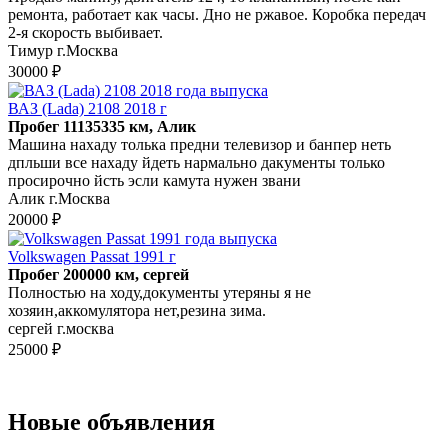
ремонта, работает как часы. Дно не ржавое. Коробка передач
2-я скорость выбивает.
Тимур г.Москва
30000 ₽
ВАЗ (Lada) 2108 2018 г
Пробег 11135335 км, Алик
Машина нахаду толька предни телевизор и банпер неть
дпльши все нахаду йдеть нармально дакументы только
просирочно йсть эсли камута нужен звани
Алик г.Москва
20000 ₽
Volkswagen Passat 1991 г
Пробег 200000 км, сергей
Полностью на ходу,документы утеряны я не
хозяин,аккомулятора нет,резина зима.
сергей г.москва
25000 ₽
Новые объявления