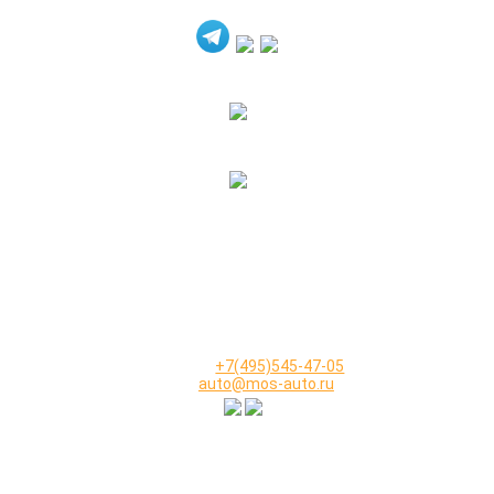
+7(916)640-99-88
+7(495)545-47-05
2000-2026 © МосАвто - скупаем битые машины
иностранного и российского производства.
КОНТАКТЫ
Телефон:
+7(495)545-47-05
Email:
auto@mos-auto.ru
ИП Клименко О. А.
ИНН: 500111431084