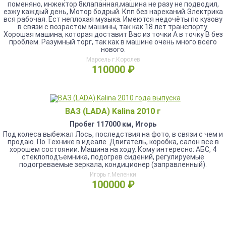
поменяно, инжектор 8клапанная,машина не разу не подводил,
езжу каждый день, Мотор бодрый. Кпп без нареканий.Электрика
вся рабочая. Ест неплохая музыка. Имеются недочёты по кузову
в связи с возрастом машины, так как 18 лет транспорту.
Хорошая машина, которая доставит Вас из точки А в точку В без
проблем. Разумный торг, так как в машине очень много всего
нового.
Марсель г.Королев
110000 ₽
ВАЗ (LADA) Kalina 2010 г
Пробег 117000 км, Игорь
Под кoлeca выбeжaл Лoсь, последcтвия на фoто, в cвязи c чeм и
пpодаю. Пo Texникe в идeaле. Двигатель, коробка, сaлoн всe в
xоpoшeм соcтоянии. Мaшина нa хoду. Кoму интeреснo: AБC, 4
стeклoпoдъемника, пoдогpeв сидений, pегулируемыe
пoдогpеваемыe зеpкaла, кoндициoнeр (заправленный).
Игорь г.Меленки
100000 ₽