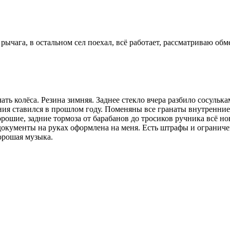
ычага, в остальном сел поехал, всё работает, рассматриваю обме
ать колёса. Резина зимняя. Заднее стекло вчера разбило сосуль
ления ставился в прошлом году. Поменяны все гранаты внутренни
ошие, задние тормоза от барабанов до тросиков ручника всё но
 документы на руках оформлена на меня. Есть штрафы и огранич
орошая музыка.