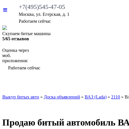
+7(495)545-47-05
Москва, ул. Егерская, д. 1
•
Работаем сейчас
Скупаем битые машины
5/65 отзывов
Оценка через
моб.
приложения:
•
Работаем сейчас
ВЫКУП БИТЫХ АВТО
КАКИЕ АВТО МЫ ВЫ
Выкуп битых авто
»
Доска объявлений
»
ВАЗ (Lada)
»
2110
»
В
Продаю битый автомобиль ВАЗ