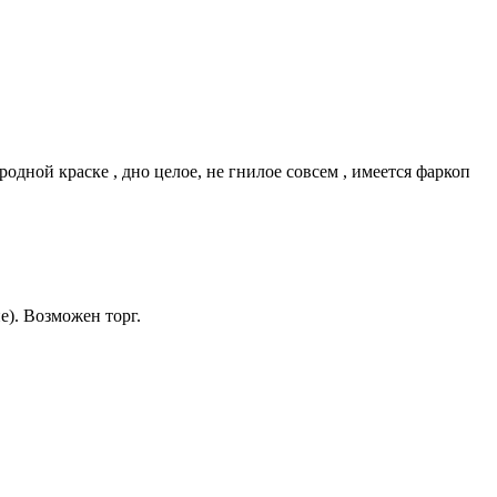
дной краске , дно целое, не гнилое совсем , имеется фаркоп
). Возможен торг.