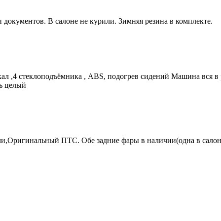
окументов. В салоне не курили. Зимняя резина в комплекте.
л ,4 стеклоподъёмника , ABS, подогрев сидений Машина вся в ро
ль целый
и,Оригинальный ПТС. Обе задние фары в наличии(одна в салоне