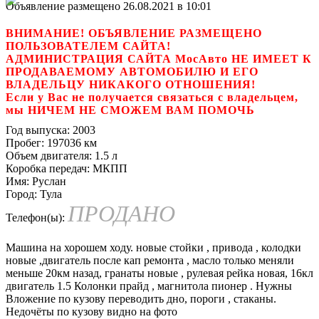
Объявление размещено 26.08.2021 в 10:01
ВНИМАНИЕ! ОБЪЯВЛЕНИЕ РАЗМЕЩЕНО
ПОЛЬЗОВАТЕЛЕМ САЙТА!
АДМИНИСТРАЦИЯ САЙТА МосАвто НЕ ИМЕЕТ К
ПРОДАВАЕМОМУ АВТОМОБИЛЮ И ЕГО
ВЛАДЕЛЬЦУ НИКАКОГО ОТНОШЕНИЯ!
Если у Вас не получается связаться с владельцем,
мы НИЧЕМ НЕ СМОЖЕМ ВАМ ПОМОЧЬ
Год выпуска:
2003
Пробег:
197036 км
Объем двигателя:
1.5 л
Коробка передач:
МКПП
Имя:
Руслан
Город:
Тула
ПРОДАНО
Телефон(ы):
Машина на хорошем ходу. новые стойки , привода , колодки
новые ,двигатель после кап ремонта , масло только меняли
меньше 20км назад, гранаты новые , рулевая рейка новая, 16кл
двигатель 1.5 Колонки прайд , магнитола пионер . Нужны
Вложение по кузову переводить дно, пороги , стаканы.
Недочёты по кузову видно на фото