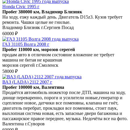
Honda Civic 1995 г
Пробег 380000 км, Владимир Близняк
На ходу, езжу каждый день. Двигатель D15z3. Кузов требует
ремонта. Чашки целые не гнилые.
Владимир Близняк г.Сергиев Посад
60000 ₽
ГАЗ 31105 Волга 2008 г
Пробег 110000 км, морозов серегей
продам авто в отличном состояние вложение не требует
машина не битая не крашеная
морозов серегей г.Смоленск
58000 ₽
ВАЗ (LADA) 2112 2007 г
Пробег 100000 км, Валентина
Продаётся автомобиль инжектор после ДТП, машина на ходу,
днище переваренно, пороги и усилители новые,генератор и
сцепление новое, датчики все поменяны, клапана не гнёт,
двигатель перебрат, прокладки все поменяны, стоит паук,
выхлопная система новая, есть запасные двери багажника и
пассажирское правое переднее, музыка. Недочёты все на фото.
Валентина г.Суворов
60000 ₽