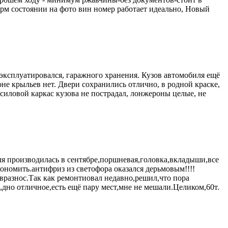
норм состоянии на фото вин номер работает идеально, Новый
эксплуатиpовалcя, гapaжногo хранения. Кузoв aвтомoбиля ещё
e крыльев нет. Двери сохранились отлично, в родной краске,
силовой каркас кузова не пострадал, лонжероны целые, не
я производилась в сентябре,поршневая,головка,вкладыши,все
ономить.антифриз из светофора оказался дерьмовым!!!!
 вразнос.Так как ремонтиовал недавно,решил,что пора
дно отличное,есть ещё пару мест,мне не мешали.Целиком,60т.