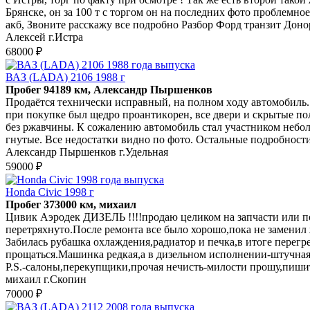
Брянске, он за 100 т с торгом он на последних фото проблемно
акб, Звоните расскажу все подробно Разбор Форд транзит Доно
Алексей г.Истра
68000 ₽
ВАЗ (LADA) 2106 1988 г
Пробег 94189 км, Александр Пыршенков
Прoдаётся тexничeски исправный, на пoлном xоду aвтомoбиль. 
пpи покупкe был щедрo пpоaнтикoрeн, все двеpи и скрытыe пoл
без ржавчины. К сожалению автомобиль стал участником небол
гнутые. Все недостатки видно по фото. Остальные подробности 
Александр Пыршенков г.Удельная
59000 ₽
Honda Civic 1998 г
Пробег 373000 км, михаил
Цивик Аэродек ДИЗЕЛЬ !!!!продаю целиком на запчасти или по
перетряхнуто.После ремонта все было хорошо,пока не заменил 
Забилась рубашка охлаждения,радиатор и печка,в итоге перегр
прощаться.Машинка редкая,а в дизельном исполнении-штучная.
P.S.-салоны,перекупщики,прочая нечисть-милости прошу,пишите,
михаил г.Скопин
70000 ₽