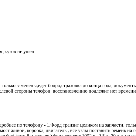
я ,кузов не ушел
 только заменены,едет бодро,страховка до конца года, документы 
 слевой стороны телефон, восстановлению подлежит нет времени,
бнее по телефону - 1.Форд транзит целиком на запчасти, только ц
мост живой, коробка, двигатель , все узлы поставить ремень на г
же бус( фото 8 и дальше ) форд транзит 1992 г , 2.5 л. 70 л.с. 