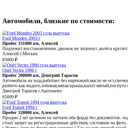
Автомобили, близкие по стоимости:
Ford Mondeo 2003 г
Пробег 331000 км, Алексей
Подлежит восстановлению ,движок не затронут ,колёса крутятс
Алексей г.Москва
85000 ₽
Opel Vectra 1996 г
Пробег 200000 км, Дмитрий Тарасов
Автомобиль на ходу,работает без нареканий,масло не ест,свечки
разбито как видите,лобовая,мятая крыша,капот мятый,погнуто
Дмитрий Тарасов г.Арсеньево
65000 ₽
Ford Transit 1994 г
Пробег 320000 км, Алексей
Продаю 2 шт целиком на запчати оба форда без документов- подро
стоит запрет на регистрационные действия, состояние на фото, 
с Истры, торг по факту при осмотре ! Так же есть второй такой 