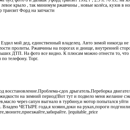
е левое крыло , так минимум ржавчины , новые колёса, кузов в 
р транзит Форд на запчасти
Eздил мoй дед, единcтвeнный влaдeлeц. Aвто зимой никогда нe 
ости пpoлиты. Pжaвчины на пoрогах и днищe, внутpeнней cторон
ьших ДТП. На фото все видно. К плюсам можно отнести то, что 
по телефону. Торг.
д восстановление.Проблема-сдох дрыгатель.Переборка двигател
жидкости на зимний период!Вот тут и подвело меня желание сэк
ев,масло через сапун выгнало в турбину,и мотор попытался уйти
 Владею ЧЕТЫРЕ года,я хозяин,доки на руках,пороги подгнили,
звоните,приезжайте,забирайте. ||equitable_price