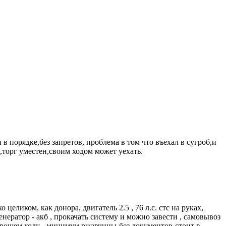
в порядке,без запретов, проблема в том что въехал в сугроб,и
торг уместен,своим ходом может уехать.
еликом, как донора, двигатель 2.5 , 76 л.с. стс на руках,
енератор - акб , прокачать систему и можно завести , самовывоз
на хорошем ходу - минимум ржавчины-без документов-стоит в