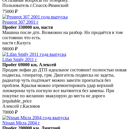
Остальные вопросы по телефону.
Пользователь г.Спасск-Рязанский
75000 ₽
Peugeot 307 2001 г
Пробег 330000 км, настя
Машина после дтп. Возможно на разбор. Но продаётся в том
состоянии что есть.
настя г.Калуга
98000 ₽
Lifan Smily 2011 г
Пробег 69000 км, Алексей
Продам лифан до ДТП идеальное состояние! полностью новая
подвеска, генератор, грм. Двигатель подвеска не задеты,
радиатор чуть подтекает можно завезти проехаться без
проблем. Крылья можно отремонтировать удар верхний
лонжероны чуть погнуло все вытянется без замены. При
покупке по желанию эвакуирую до места не дорого
||equitable_price
Алексей г.Касимов
70000 ₽
Nissan Micra 2004 г
Пробег 200000 км, Дмитрий