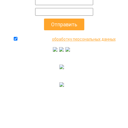
даю согласие на
обработку персональных данных
+7(916)640-99-88
+7(495)545-47-05
2000-2026 © МосАвто - скупаем битые машины
иностранного и российского производства.
КОНТАКТЫ