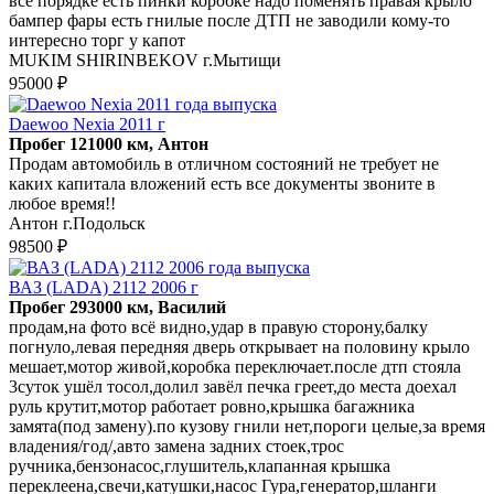
всё порядке есть пинки коробке надо поменять правая крыло
бампер фары есть гнилые после ДТП не заводили кому-то
интересно торг у капот
MUKIM SHIRINBEKOV г.Мытищи
95000 ₽
Daewoo Nexia 2011 г
Пробег 121000 км, Антон
Продам автомобиль в отличном состояний не требует не
каких капитала вложений есть все документы звоните в
любое время!!
Антон г.Подольск
98500 ₽
ВАЗ (LADA) 2112 2006 г
Пробег 293000 км, Василий
продам,на фото всё видно,удар в правую сторону,балку
погнуло,левая передняя дверь открывает на половину крыло
мешает,мотор живой,коробка переключает.после дтп стояла
3суток ушёл тосол,долил завёл печка греет,до места доехал
руль крутит,мотор работает ровно,крышка багажника
замята(под замену).по кузову гнили нет,пороги целые,за время
владения/год/,авто замена задних стоек,трос
ручника,бензонасос,глушитель,клапанная крышка
переклеена,свечи,катушки,насос Гура,генератор,шланги