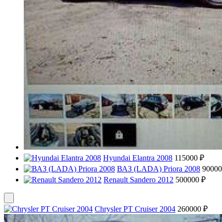
Hyundai Elantra 2008
115000 ₽
ВАЗ (LADA) Priora 2008
90000
Renault Sandero 2012
500000 ₽
Chrysler PT Cruiser 2004
260000 ₽