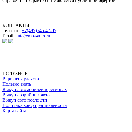
справочный характер и не является публичной офертой.
КОНТАКТЫ
Телефон:
+7(495)545-47-05
Email:
auto@mos-auto.ru
ИП Клименко О. А.
ИНН: 500111431084
ОГРНИП: 319508100025369
ПОЛЕЗНОЕ
Варианты расчета
Полезно знать
Выкуп автомобилей в регионах
Выкуп аварийных авто
Выкуп авто после дтп
Политика конфиденциальности
Карта сайта