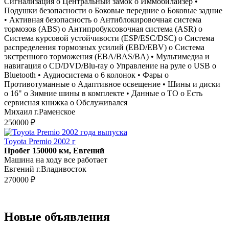
Сигнализация o Центральный замок o Иммобилайзер •
Подушки безопасности o Боковые передние o Боковые задние
• Активная безопасность o Антиблокировочная система
тормозов (ABS) o Антипробуксовочная система (ASR) o
Система курсовой устойчивости (ESP/ESC/DSC) o Система
распределения тормозных усилий (EBD/EBV) o Система
экстренного торможения (EBA/BAS/BA) • Мультимедиа и
навигация o CD/DVD/Blu-ray o Управление на руле o USB o
Bluetooth • Аудиосистема o 6 колонок • Фары o
Противотуманные o Адаптивное освещение • Шины и диски
o 16" o Зимние шины в комплекте • Данные о ТО o Есть
сервисная книжка o Обслуживался
Михаил г.Раменское
250000 ₽
Toyota Premio 2002 г
Пробег 150000 км, Евгений
Машина на ходу все работает
Евгений г.Владивосток
270000 ₽
Новые объявления