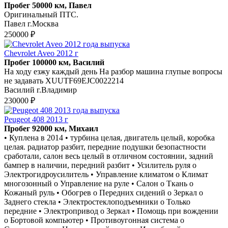
Пробег 50000 км, Павел
Оригинальный ПТС.
Павел г.Москва
250000 ₽
Chevrolet Aveo 2012 г
Пробег 100000 км, Василий
На ходу езжу каждый день На разбор машина глупые вопросы
не задавать XUUTF69EJC0022214
Василий г.Владимир
230000 ₽
Peugeot 408 2013 г
Пробег 92000 км, Михаил
• Куплена в 2014 • турбина целая, двигатель целый, коробка
целая. радиатор разбит, передние подушки безопастности
сработали, салон весь целый в отличном состоянии, задний
бампер в наличии, передний разбит • Усилитель руля o
Электрогидроусилитель • Управление климатом o Климат
многозонный o Управление на руле • Салон o Ткань o
Кожаный руль • Обогрев o Передних сидений o Зеркал o
Заднего стекла • Электростеклоподъемники o Только
передние • Электропривод o Зеркал • Помощь при вождении
o Бортовой компьютер • Противоугонная система o