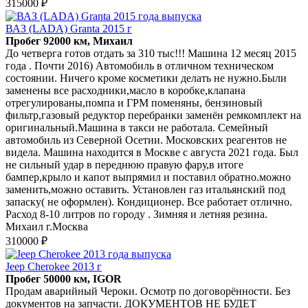
315000 ₽
ВАЗ (LADA) Granta 2015 г
Пробег 92000 км, Михаил
До четверга готов отдать за 310 тыс!!! Машина 12 месяц 2015
года . Почти 2016) Автомобиль в отличном техническом
состоянии. Ничего кроме косметики делать не нужно.Были
заменены все расходники,масло в коробке,клапана
отрегулированы,помпа и ГРМ поменяны, бензиновый
фильтр,газовый редуктор перебранки заменён ремкомплект на
оригинальный.Машина в такси не работала. Семейный
автомобиль из Северной Осетии. Московских реагентов не
видела. Машина находится в Москве с августа 2021 года. Был
не сильный удар в переднюю правую фару,в итоге
бампер,крыло и капот выпрямил и поставил обратно.можно
заменить,можно оставить. Установлен газ итальянский под
запаску( не оформлен). Кондиционер. Все работает отлично.
Расход 8-10 литров по городу . Зимняя и летняя резина.
Михаил г.Москва
310000 ₽
Jeep Cherokee 2013 г
Пробег 50000 км, IGOR
Продам аварийный Чероки. Осмотр по договорённости. Без
документов на запчасти. ДОКУМЕНТОВ НЕ БУДЕТ