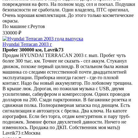
повреждения на фото. На полном ходу, сел и поехал. Подушки
безопасности не сработали. Один владелец, ПТС оригинал,
Очень хорошая комплектация. До этого только косметические
окрасы.
По машине г.Реутов
330000 ₽
Hyundai Terracan 2003 г
Пробег 300000 км, Lavrik73
Продам HYUNDAI TERRACAN 2003 г. вып. Пробег чуть
более 300 тыс. км. Точнее не сказать - сел аккум. Стуканул
движок, похоже первый цилиндр. В остальном была живая
машинка со следами естесственной почти двадцатилетней
эксплуатации. Приборка иногда гаснет - где-то плохой
контакт. Надо бы новый аккумулятор. По лобовому трещина.
В крыше люк. Дорогая, но пожилая музыка с USB, двумя
усилителями, сабвуфером и компрессором. Одних проводов
долларов на 200. Сзади парктроники. В багажнике розетка и
сдвижная полка. Полноразмерная запаска под днищем. Есть
сигнализация и автозапуск с брелка. Два ключа. На капоте
аэрография. Если без торга, отдам кенгурятник и пару труб-
подножек. Зимние фотки двухлетней давности. Ничего не
изменилось. Продажа по ДКП. Собственник моя мать))
Lavrik73 г.Москва