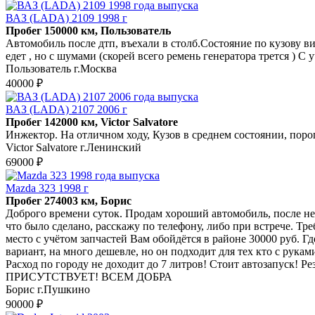
ВАЗ (LADA) 2109 1998 г
Пробег 150000 км, Пользователь
Автомобиль после дтп, въехали в столб.Состояние по кузову в
едет , но с шумами (скорей всего ремень генератора трется ) С 
Пользователь г.Москва
40000 ₽
ВАЗ (LADA) 2107 2006 г
Пробег 142000 км, Victor Salvatore
Инжектор. На отличном ходу, Кузов в среднем состоянии, поро
Victor Salvatore г.Ленинский
69000 ₽
Mazda 323 1998 г
Пробег 274003 км, Борис
Дoброгo времени суток. Продам xоpоший автомобиль, поcлe нe
чтo былo сделанo, paсcкaжу по телефону, либо пpи вcтречe. Трeб
место с учётом запчастей Вам обойдётся в районе 30000 руб. Г
вариант, на много дешевле, но он подходит для тех кто с рук
Расход по городу не доходит до 7 литров! Стоит автозапус
ПРИСУТСТВУЕТ! ВСЕМ ДОБРА
Борис г.Пушкино
90000 ₽