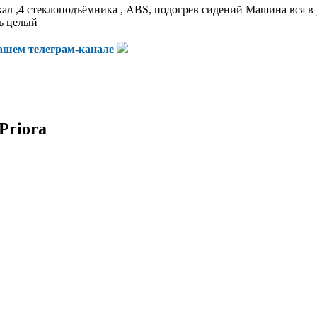
л ,4 стеклоподъёмника , ABS, подогрев сидений Машина вся в ро
ль целый
нашем
телеграм-канале
Priora