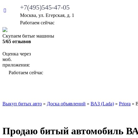
+7(495)545-47-05
Москва, ул. Егерская, д. 1
•
Работаем сейчас
Скупаем битые машины
5/65 отзывов
Оценка через
моб.
приложения:
•
Работаем сейчас
ВЫКУП БИТЫХ АВТО
КАКИЕ АВТО МЫ ВЫ
Выкуп битых авто
»
Доска объявлений
»
ВАЗ (Lada)
»
Priora
»
В
Продаю битый автомобиль ВАЗ 