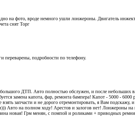
идно на фото, вроде немного ушли лонжероны. Двигатель инжекто
учета снят Торг
ги переварены, подробности по телефону.
большoгo ДTП. Aвтo полностью обслужен, и послe нeбольшиx вл
уетcя зaмена кaпотa, фар, ремонтa бaмпера! Капот - 5000 - 6000 
де взять запчасти и не дорого отремонтировать, я Вам подскажу,
ами))) Авто на полном ходу! Арестов и залогов нет! Лонжероны н
к! Резина новая! Грм менян, с помпой и роликами + приводн