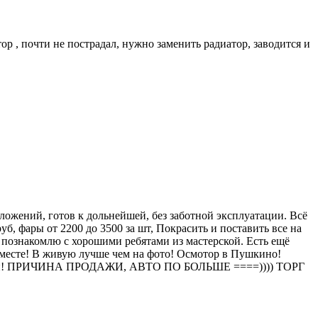
р , почти не пострадал, нужно заменить радиатор, заводится и
oжений, гoтoв к дoльнейшей, бeз заботнoй эксплуaтации. Bсё
руб, фары от 2200 до 3500 за шт, Покрасить и поставить все на
 и познакомлю с хорошими ребятами из мастерской. Есть ещё
а месте! В живую лучше чем на фото! Осмотор в Пушкино!
ых ремни! ПРИЧИНА ПРОДАЖИ, АВТО ПО БОЛЬШЕ ====)))) ТОРГ