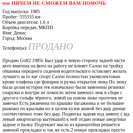
мы НИЧЕМ НЕ СМОЖЕМ ВАМ ПОМОЧЬ
Год выпуска:
1985
Пробег:
555555 км
Объем двигателя:
1.6 л
Коробка передач:
МКПП
Имя:
Денис
Город:
Москва
ПРОДАНО
Телефон(ы):
Продаю Golf2 1985г Был удар в левую сторону задней части
авто вмятина на фото на работу не влияет Салон на тройку
обшивка переднего сидения водительского оставляет желать
лучшего за то ваг спорт Салон полностью укомплектован
кроме плафона где фонарик и ручка открытия люка По люку
была целая история тек изначально были заменены резинки
снаружи и внутри не помогло затем заменил люк в сборе с
другого гольфа чёрного, зимой на новом люке протечек не
замечал Есть ржавчина по крышке багажника и не большие
рыжики по крыльям но в целом кузов живой без дыр днище
соотвественно тоже без дыр. Подвеска задняя под замену ( зад
левый амортизатор вытекший) к ней отдаю новые амортики
задние и балку. Подтекает масло из кранштейна решается
заменой прокладки и так же есть 2 новые прокладки просто