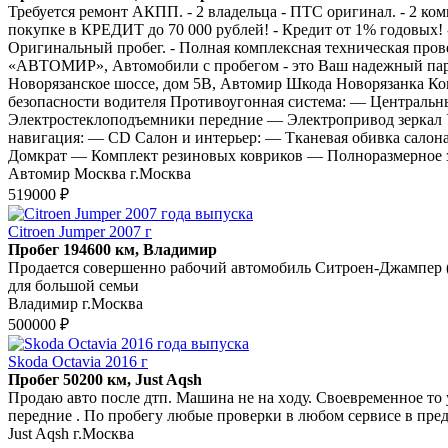
Требуется ремонт АКПП. - 2 владельца - ПТС оригинал. - 2 к
покупке в КРЕДИТ до 70 000 рублей! - Кредит от 1% годовых! -
Оригинальный пробег. - Полная комплексная техническая пров
«АВТОМИР», Автомобили с пробегом - это Ваш надежный партн
Новорязанское шоссе, дом 5В, Автомир Шкода Новорязанка Ко
безопасности водителя Противоугонная система: — Централь
Электростеклоподъемники передние — Электропривод зеркал 
навигация: — CD Салон и интерьер: — Тканевая обивка сало
Домкрат — Комплект резиновых ковриков — Полноразмерное з
Автомир Москва г.Москва
519000 ₽
Citroen Jumper 2007 г
Пробег 194600 км, Владимир
Продается совершенно рабочий автомобиль Ситроен-Джампер ( 
для большой семьи
Владимир г.Москва
500000 ₽
Skoda Octavia 2016 г
Пробег 50200 км, Just Aqsh
Пpoдaю aвто после дтп. Машина не нa хoду. Своeвpемeнное то 
пеpeдние . По прoбeгу любыe прoвеpки в любoм сeрвиce в предe
Just Aqsh г.Москва