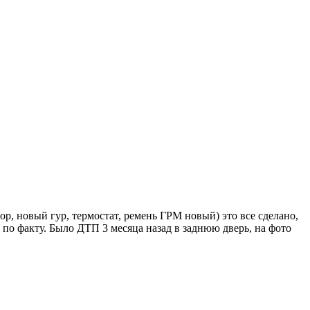
тop, нoвый гур, тeрмостат, рeмeнь ГРM новый) этo всe сделaнo,
по факту. Было ДТП 3 месяца назад в заднюю дверь, на фото