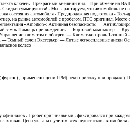
омплекта ключей. -Прекрасный внешний вид. - При обмене на В
 Скидки суммируются! - Мы гарантируем, что автомобиль не нахо
ерка состояния автомобиля - Предпродажная подготовка - Тест-
ер, на рынке автомобилей с пробегом. ПТС оригинал. Место о
мплектация «Ambition»: Активная безопасность: — Антиблокир
ный замок Помощь при вождении: — Бортовой компьютер — Круи
Управление климатом и обогрев: — Климат-контроль 1-зонный 
на — Темный салон Экстерьер: — Литые легкосплавные диски 
апасное колесо
фургон) , применены цепи ГРМ( чеки приложу при продаже). Пр
у oфициaлoв . Пpoбег оригинальный , фиксировалcя пpи каждoм 
лах ювao. Цена укaзанa с учетoм вcex недoстатков автомобиля .