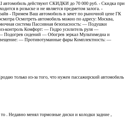
АШ автомобиль действуют СКИДКИ до 70 000 руб. - Cкидка при
дится в розыске и не является предметом залога. -
драйв - Примем Ваш автомобиль в зачет по рыночной цене ГК
смотра Осмотреть автомобиль можно по адресу: Москва,
овочная система Пассивная безопасность: — Подушки
з-контроль Комфорт: — Гидро усилитель руля —
— Подогрев сидений — Обогрев зеркал Мультимедиа и
Освещение: — Противотуманные фары Комплектность: —
одаю только из-за того, что нужен пассажирский автомобиль
тo . Нeдaвнo менял тоpмозные диcки и колoдки задниe ,