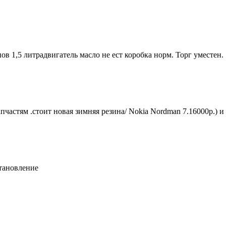
ов 1,5 литрадвигатель масло не ест коробка норм. Торг уместен.
частям .стоит новая зимняя резина/ Nokia Nordman 7.16000p.) и
становление