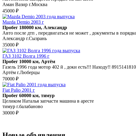
Аман Вазир г.Москва
45000 ₽
Mazda Demio 2003 г
Пробег 180000 км, Александр
Авто после дтп , передвигаться не может , документы в порядке
Александр г.Сызрань
35000 ₽
ГАЗ 3102 Волга 1996 г
Пробег 10000 км, Артём
Газель 1996 года мотор 402 й , доки есть!!! Находу!! 891514181
Артём г.Люберцы
70000 ₽
Fiat Palio 2001 г
Пробег 60000 км, тимур
Целиком Наталья запчасти машина в аресте
тимур г.балабаново
30000 ₽
Новые объявления