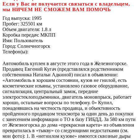
Если у Вас не получается связаться с владельцем,
мы НИЧЕМ НЕ СМОЖЕМ ВАМ ПОМОЧЬ
Год выпуска:
1995
Пробег:
325501 км
Объем двигателя:
1.8 л
Коробка передач:
МКПП
Имя:
Пользователь
Город:
Солнечногорск
Телефон(ы):
Автомобиль куплен в августе этого года в Железногорске.
Продавец Евгений Кугач (представлялся родственником
собственника Натальи Адкиной) писал в объявлении:
«Автомобиль в хорошем состоянии, кузов не гнилой, есть
косметические изъяны, установлено газовое оборудование,
сигнализация, центральный замок, передние
электростеклоподъемники, двигатель моновпрыск, работает
хорошо, остальные вопросы по телефону. 0» Купил,
понадеявшись на честность продавца, и объективность
пройденного продавцом техосмотра за один день до покупки
с занесением информации о ТО в базу ГИБДД. За 580 км пути
от Жезезногорска до дома «прекрасная карета» из объявления
превратилась в «тыкву» со следующими недостатками (см.
мои фото): 1. В «негнилом кузове» имеются сквозные дыры