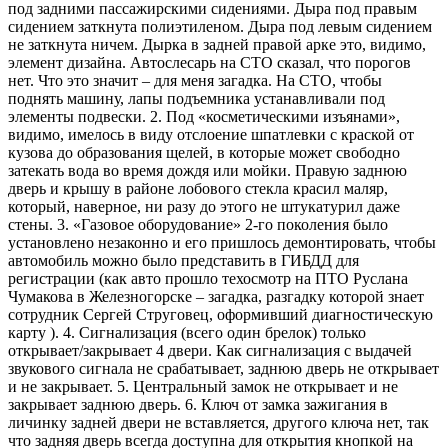
под задними пассажирскими сидениями. Дыра под правым
сидением заткнута полиэтиленом. Дыра под левым сидением
не заткнута ничем. Дырка в задней правой арке это, видимо,
элемент дизайна. Автослесарь на СТО сказал, что порогов
нет. Что это значит – для меня загадка. На СТО, чтобы
поднять машину, лапы подъемника устанавливали под
элементы подвески. 2. Под «косметическими изъянами»,
видимо, имелось в виду отслоение шпатлевки с краской от
кузова до образования щелей, в которые может свободно
затекать вода во время дождя или мойки. Правую заднюю
дверь и крышу в районе лобового стекла красил маляр,
который, наверное, ни разу до этого не штукатурил даже
стены. 3. «Газовое оборудование» 2-го поколения было
установлено незаконно и его пришлось демонтировать, чтобы
автомобиль можно было представить в ГИБДД для
регистрации (как авто прошло техосмотр на ПТО Руслана
Чумакова в Железногорске – загадка, разгадку которой знает
сотрудник Сергей Струговец, оформивший диагностическую
карту ). 4. Сигнализация (всего один брелок) только
открывает/закрывает 4 двери. Как сигнализация с выдачей
звукового сигнала не срабатывает, заднюю дверь не открывает
и не закрывает. 5. Центральный замок не открывает и не
закрывает заднюю дверь. 6. Ключ от замка зажигания в
личинку задней двери не вставляется, другого ключа нет, так
что задняя дверь всегда доступна для открытия кнопкой на