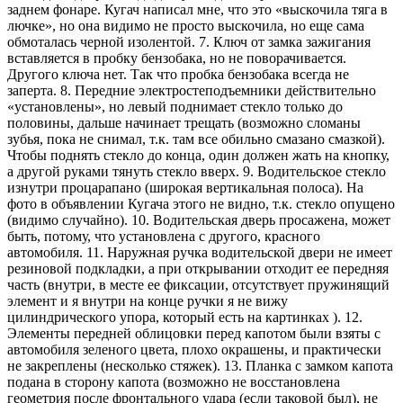
заднем фонаре. Кугач написал мне, что это «выскочила тяга в
лючке», но она видимо не просто выскочила, но еще сама
обмоталась черной изолентой. 7. Ключ от замка зажигания
вставляется в пробку бензобака, но не поворачивается.
Другого ключа нет. Так что пробка бензобака всегда не
заперта. 8. Передние электростеподъемники действительно
«установлены», но левый поднимает стекло только до
половины, дальше начинает трещать (возможно сломаны
зубья, пока не снимал, т.к. там все обильно смазано смазкой).
Чтобы поднять стекло до конца, один должен жать на кнопку,
а другой руками тянуть стекло вверх. 9. Водительское стекло
изнутри процарапано (широкая вертикальная полоса). На
фото в объявлении Кугача этого не видно, т.к. стекло опущено
(видимо случайно). 10. Водительская дверь просажена, может
быть, потому, что установлена с другого, красного
автомобиля. 11. Наружная ручка водительской двери не имеет
резиновой подкладки, а при открывании отходит ее передняя
часть (внутри, в месте ее фиксации, отсутствует пружинящий
элемент и я внутри на конце ручки я не вижу
цилиндрического упора, который есть на картинках ). 12.
Элементы передней облицовки перед капотом были взяты с
автомобиля зеленого цвета, плохо окрашены, и практически
не закреплены (несколько стяжек). 13. Планка с замком капота
подана в сторону капота (возможно не восстановлена
геометрия после фронтального удара (если таковой был), не