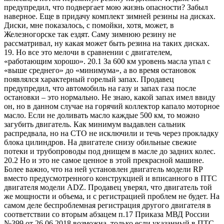
предупредил, что подвергает мою жизнь опасности? Забыл
наверное. Еще в придачу комплект зимней резины на дисках.
Диски, мне показалось, с помойки, хотя, может, в
Железногорске так ездят. Саму зимнюю резину не
рассматривал, ну какая может быть резина на таких дисках.
19. Но все это мелочи в сравнении с двигателем,
«работающим хорошо». 20.1 За 600 км уровень масла упал с
«выше среднего» до «минимума», а во время остановок
появлялся характерный горелый запах. Продавец
предупредил, что автомобиль на газу и запах газа после
остановки – это нормально. Не знаю, какой запах имел ввиду
он, но в данном случае на горячий коллектор капало моторное
масло. Если не доливать масло каждые 500 км, то можно
загубить двигатель. Как минимум выдавлен сальник
распредвала, но на СТО не исключили и течь через прокладку
блока цилиндров. На двигателе снизу обильные свежие
потеки и трубопроводы под днищем в масле до задних колес.
20.2 Но и это не самое ценное в этой прекрасной машине.
Более важно, что на ней установлен двигатель модели RP
вместо предусмотренного конструкцией и вписанного в ПТС
двигателя модели ADZ. Продавец уверял, что двигатель той
же мощности и объема, и с регистрацией проблем не будет. На
самом деле беспроблемная регистрация другого двигателя в
соответствии со вторым абзацем п.17 Приказа МВД России
№399 от 26.06.2018 возможна, только если указанный в ПТС