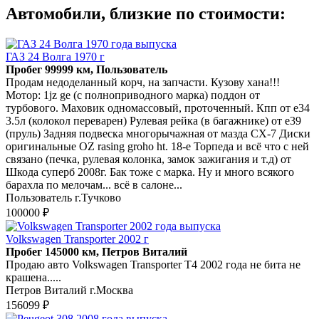
Автомобили, близкие по стоимости:
ГАЗ 24 Волга 1970 г
Пробег 99999 км, Пользователь
Продам недоделанный корч, на запчасти. Кузову хана!!!
Мотор: 1jz ge (с полноприводного марка) поддон от
турбового. Маховик одномассовый, проточенный. Кпп от е34
3.5л (колокол переварен) Рулевая рейка (в багажнике) от е39
(пруль) Задняя подвеска многорычажная от мазда СХ-7 Диски
оригинальные OZ rasing groho ht. 18-e Торпеда и всё что с ней
связано (печка, рулевая колонка, замок зажигания и т.д) от
Шкода суперб 2008г. Бак тоже с марка. Ну и много всякого
барахла по мелочам... всё в салоне...
Пользователь г.Тучково
100000 ₽
Volkswagen Transporter 2002 г
Пробег 145000 км, Петров Виталий
Продаю авто Volkswagen Transporter T4 2002 года не бита не
крашена.....
Петров Виталий г.Москва
156099 ₽