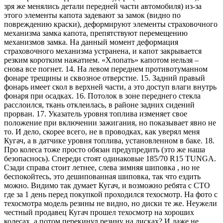
зря же менялись детали передней части автомобиля) из-за
этого элементы капота задевают за замок (видно по
повреждению краски), деформируют элементы страховочного
механизма замка капота, препятствуют перемещению
механизмов замка. На данный момент деформация
страховочного механизма устранена, и капот закрывается
резким коротким нажатием. «Хлопать» капотом нельзя –
снова все погнет. 14. На левом переднем противотуманном
фонаре трещины и сквозное отверстие. 15. Задний правый
фонарь имеет скол в верхней части, а это доступ влаги внутрь
фонаря при осадках. 16. Потолок в зоне переднего стекла
расслоился, ткань отклеилась, в районе задних сидений
прорван. 17. Указатель уровня топлива изменяет свое
положение при включении зажигания, но показывает явно не
то. И дело, скорее всего, не в проводках, как уверял меня
Кугач, а в датчике уровня топлива, установленном в баке. 18.
Про колеса тоже просто обязан предупредить (это же наша
безопаснось). Спереди стоят одинаковые 185/70 R15 TUNGA.
Сзади справа стоит летнее, слева зимняя шиповка , но не
беспокойтесь, это дешипованная шиповка, так что ездить
можно. Видимо так думает Кугач, и возможно ребята с СТО
где за 1 день перед покупкой проходился техосмотр. На фото с
техосмотра модель резины не видно, но диски те же. Неужели
честный продавец Кугач прошел техосмотр на хороших
колесах, а потом перекинул резину на дисках? И даже не