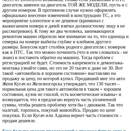
двигатель заменен на двигатель ТОЙ ЖЕ МОДЕЛИ, пусть и с
другим номером. В противном случае нужно оформлять
официально внесение изменений в конструкцию ТС, а это
мероприятие хлопотное и не дешевое (криминал с
выжиганием номера и дачей взятки должностному лицу я не
рассматриваю). К тому же два человека, занимающиеся
ремонтом машин обратили мое внимание на то, что единица и
семерка на номере выбиты глубже и клеймом другого
размера. Бонусом идет столбик родного двигателя с номером
как в ПТС. Так что можно починить (что в нем сломалось - не
знаю) и поставить обратно на машину. Тогда проблем с
регистрацией не будет. Стоимость капремонта и демонтажа-
монтажа узнайте сами, но это не 20 тысяч и даже не 30. Вот
такой «автомобиль в хорошем состоянии» выставляю на
продажу за цену, по которой купил. Продавший мне это авто
Женя Кугач из Железногорска утверждает, что 130 тысяч –
нормальная цена для такого автомобиля в таком « хорошем
состоянии, кузов не гнилой, есть косметические изъяны» и
возмущается, что я предлагаю вернуть часть уплаченной
суммы, чтобы решить проблему хотя бы с движком. Так что
налетай, торопись, покупай живопИсь. Продаю по цене
покупки. Если Кугач или Адкина вернет часть стоимости –
продам дешевле.