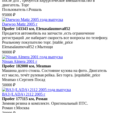
после дтп , требуется хирургическое вмешательство в
двигатель. Торг
Пользователь г.Рошаль
95000 ₽
Daewoo Matiz 2005 г
Пробег 143343 км, Elenasalaumova852
Продается автомобиль на запчасти ,есть ограничение
регистраций ,не набирает скорость все вопросы по телефону.
Реальному покупателю торг. ||stable_price
Elenasalaumova852 г.Мытищи
90000 ₽
Nissan Almera 2001 г
Пробег 182000 км, Meamao
Машина долго стояла. Состояние кузова на фото. Двигатель
ест масло, течёт рулевая рейка. Без торга. ||equitable_price
Meamao г.Сергиев Посад
50000 ₽
ВАЗ (LADA) 2112 2005 г
Пробег 177115 км, Роман
Зимняя резина в комплекте. Оригинальный ПТС.
Роман г.Москва