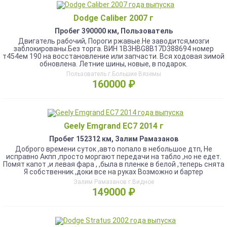
Dodge Caliber 2007 г
Пробег 390000 км, Пользователь
Двигатель рабочий, Пороги ржавые.Не заводится,мозги
заблокированы.Без торга. ВИН 1B3HBG8B17D388694 номер
т454ем 190 на восстановление или запчасти. Вся ходовая зимой
обновлена. Летние шины, новые, в подарок.
Пользователь г.Большие Вяземы
160000 ₽
Geely Emgrand EC7 2014 г
Пробег 152312 км, Залим Рамазанов
Доброго времени суток ,авто попало в небольшое дтп, Не
исправно Акпп ,просто моргают передачи на табло ,но не едет.
Помят капот ,и левая фара , ,была в пленке в белой ,теперь снята
Я собственник ,доки все на руках Возможно и бартер
Залим Рамазанов г.Видное
149000 ₽