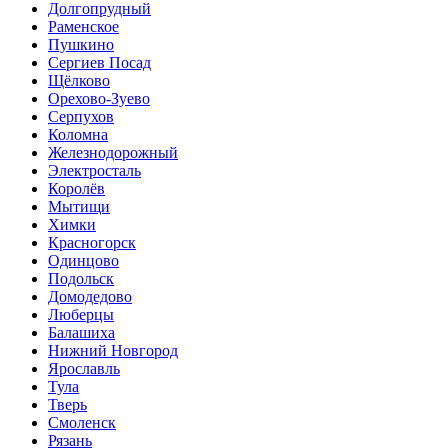
Долгопрудный
Раменское
Пушкино
Сергиев Посад
Щёлково
Орехово-Зуево
Серпухов
Коломна
Железнодорожный
Электросталь
Королёв
Мытищи
Химки
Красногорск
Одинцово
Подольск
Домодедово
Люберцы
Балашиха
Нижний Новгород
Ярославль
Тула
Тверь
Смоленск
Рязань