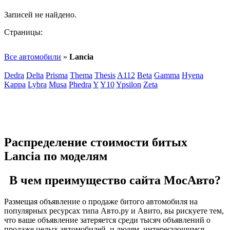
Записей не найдено.
Страницы:
Все автомобили
»
Lancia
Dedra
Delta
Prisma
Thema
Thesis
A112
Beta
Gamma
Hyena
Kappa
Lybra
Musa
Phedra
Y
Y10
Ypsilon
Zeta
Распределение стоимости битых
Lancia по моделям
В чем преимущество сайта МосАвто?
Размещая объявление о продаже битого автомобиля на
популярных ресурсах типа Авто.ру и Авито, вы рискуете тем,
что ваше объявление затеряется среди тысяч объявлений о
продаже целых автомобилей, и людям, интересующимся