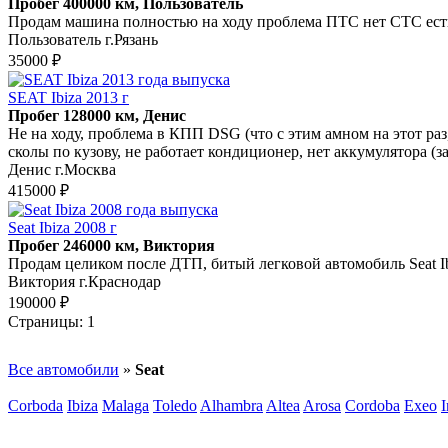
Пробег 400000 км, Пользователь
Продам машина полностью на ходу проблема ПТС нет СТС есть 
Пользователь г.Рязань
35000 ₽
SEAT Ibiza 2013 г
Пробег 128000 км, Денис
Не на ходу, проблема в КПП DSG (что с этим амном на этот раз,
сколы по кузову, не работает кондиционер, нет аккумулятора (з
Денис г.Москва
415000 ₽
Seat Ibiza 2008 г
Пробег 246000 км, Виктория
Продам целиком после ДТП, битый легковой автомобиль Seat Ibi
Виктория г.Краснодар
190000 ₽
Страницы:
1
Все автомобили
»
Seat
Corboda
Ibiza
Malaga
Toledo
Alhambra
Altea
Arosa
Cordoba
Exeo
I