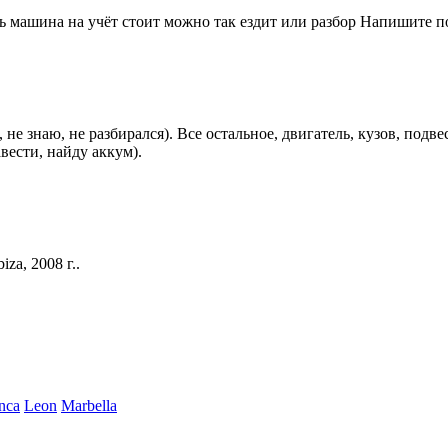
машина на учёт стоит можно так ездит или разбор Напишите по
 не знаю, не разбирался). Все остальное, двигатель, кузов, подв
авести, найду аккум).
za, 2008 г..
nca
Leon
Marbella