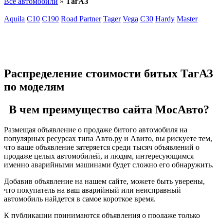
Все автомобили
»
ТагАЗ
Aquila
C10
C190
Road Partner
Tager
Vega
C30
Hardy
Master
Распределение стоимости битых ТагАЗ
по моделям
В чем преимущество сайта МосАвто?
Размещая объявление о продаже битого автомобиля на
популярных ресурсах типа Авто.ру и Авито, вы рискуете тем,
что ваше объявление затеряется среди тысяч объявлений о
продаже целых автомобилей, и людям, интересующимся
именно аварийными машинами будет сложно его обнаружить.
Добавив объявление на нашем сайте, можете быть уверены,
что покупатель на ваш аварийный или неисправный
автомобиль найдется в самое короткое время.
К публикации принимаются объявления о продаже только